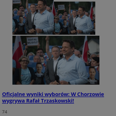
Oficjalne wyniki wyborów: W Chorzowie
wygrywa Rafał Trzaskowski!
74