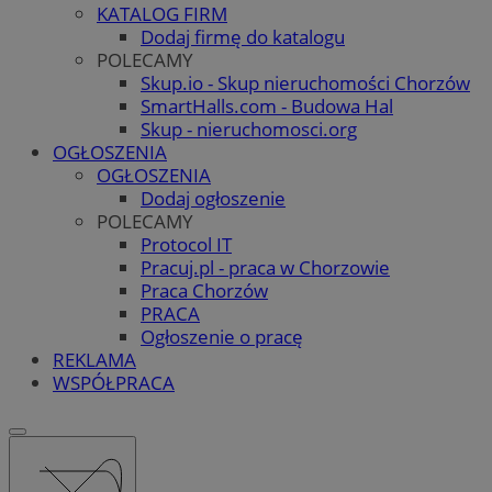
KATALOG FIRM
Dodaj firmę do katalogu
POLECAMY
Skup.io - Skup nieruchomości Chorzów
SmartHalls.com - Budowa Hal
Skup - nieruchomosci.org
OGŁOSZENIA
OGŁOSZENIA
Dodaj ogłoszenie
POLECAMY
Protocol IT
Pracuj.pl - praca w Chorzowie
Praca Chorzów
PRACA
Ogłoszenie o pracę
REKLAMA
WSPÓŁPRACA