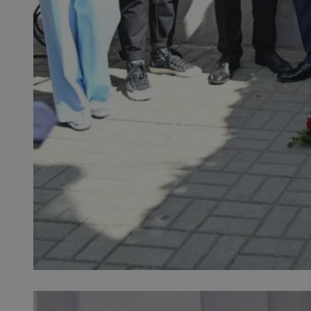
QeSessID
MvSessID
SessID
CookieScriptConse
__cf_bm
VISITOR_PRIVACY_
INGRESSCOOKIE