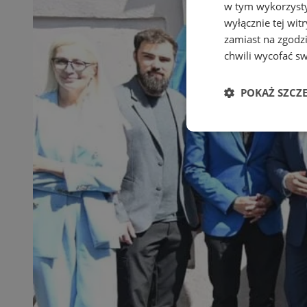
w tym wykorzysty
wyłącznie tej wi
zamiast na zgodz
chwili wycofać s
POKAŻ SZCZ
Niezbędne
Ni
Niezbędne pliki cook
zarządzanie kontem. 
Nazwa