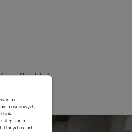
órnośląskiej
ywania i
danych osobowych,
etlania
az ulepszania
 i innych celach,