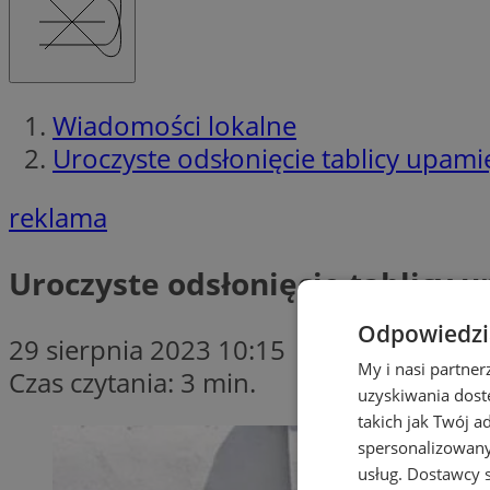
Wiadomości lokalne
Uroczyste odsłonięcie tablicy upamię
reklama
Uroczyste odsłonięcie tablicy u
Odpowiedzia
29 sierpnia 2023 10:15
My i nasi partne
Czas czytania: 3 min.
uzyskiwania dost
takich jak Twój a
spersonalizowanyc
usług.
Dostawcy s