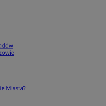
adów
rzowie
ie Miasta?