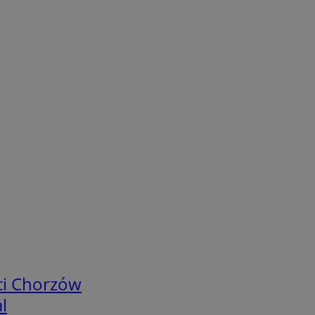
ci Chorzów
l