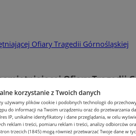
tniającej Ofiary Tragedii Górnośląskiej
pamiętniającej Ofiary Tragedii G
lne korzystanie z Twoich danych
rzy używamy plików cookie i podobnych technologii do przechow
ępu do informacji na Twoim urządzeniu oraz do przetwarzania 
dres IP, unikalne identyfikatory i dane przeglądania, w celu wyświ
h reklam i treści, pomiaru reklam i treści, analizy odbiorców or
tron trzecich (1845)
mogą również przetwarzać Twoje dane w tych