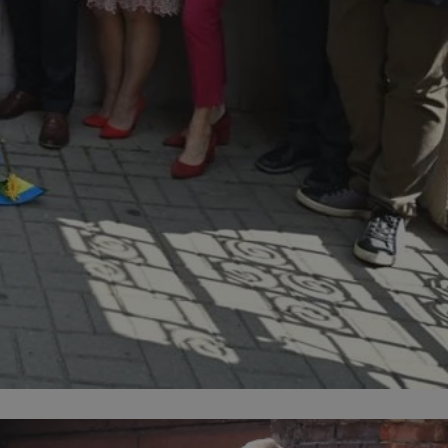
entyfikator sesji.
entyfikator sesji.
entyfikator sesji.
rzez usługę Cookie-
preferencji
 na pliki cookie.
ookie Cookie-
niania ludzi i
trony internetowej,
e ważnych raportów
ryny internetowej.
nformacje o zgodzie
ncjach dotyczących
ia z witryny.
olityki prywatności
ich przestrzeganie
temu użytkownik nie
woich preferencji,
 z regulacjami
erów obsługuje
ekście
lu optymalizacji