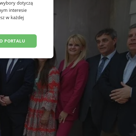
 wybory dotyczą
nym interesie
sz w każdej
DO PORTALU
esklasyfikowane
ane
owanie użytkownika i
j.