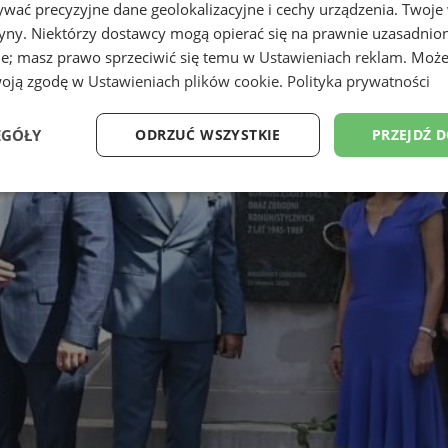
wać precyzyjne dane geolokalizacyjne i cechy urządzenia. Twoje
tryny. Niektórzy dostawcy mogą opierać się na prawnie uzasadnio
ie; masz prawo sprzeciwić się temu w
Ustawieniach reklam
. Może
woją zgodę w
Ustawieniach plików cookie
.
Polityka prywatności
EGÓŁY
ODRZUĆ WSZYSTKIE
PRZEJDŹ 
Wydajność
Targetowanie
Funkcjonalność
Ni
ezbędne
Wydajność
Targetowanie
Funkcjonalność
Niesklasyfikow
ie umożliwiają korzystanie z podstawowych funkcji strony internetowej, takich jak log
Bez niezbędnych plików cookie nie można prawidłowo korzystać ze strony internetowe
Okres
Provider
/
Domena
Opis
przechowywania