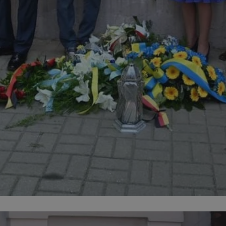
mojchorzow.pl
1 rok
Ten plik cookie przechowuje id
mojchorzow.pl
1 rok
Ten plik cookie przechowuje id
mojchorzow.pl
1 rok
Ten plik cookie przechowuje id
nt
4 tygodnie 2 dni
Ten plik cookie jest używany p
CookieScript
Script.com do zapamiętywania 
mojchorzow.pl
dotyczących zgody użytkownika
Jest to konieczne, aby baner c
Script.com działał poprawnie.
29 minut 53
Ten plik cookie służy do rozróż
Cloudflare Inc.
sekundy
botów. Jest to korzystne dla s
.temu.com
ponieważ umożliwia tworzeni
na temat korzystania z jej wit
METADATA
5 miesięcy 4
Ten plik cookie przechowuje i
YouTube
tygodnie
użytkownika oraz jego prefere
.youtube.com
prywatności podczas korzystan
Rejestruje wybory dotyczące p
Google Privacy Policy
i ustawień zgody, zapewniając 
w kolejnych wizytach. Dzięki 
musi ponownie konfigurować s
co zwiększa wygodę i zgodność
ochrony danych.
Sesja
Rejestruje, który klaster serw
NGINX Inc.
gościa. Jest to używane w kont
bh.contextweb.com
równoważenia obciążenia w ce
doświadczenia użytkownika.