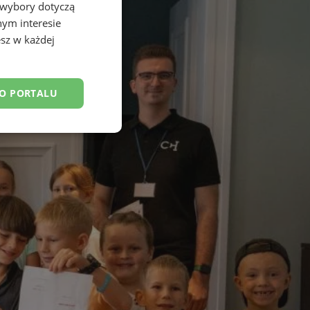
 wybory dotyczą
nym interesie
sz w każdej
DO PORTALU
esklasyfikowane
ane
owanie użytkownika i
j.