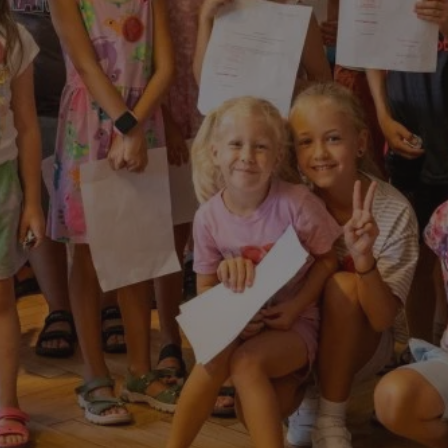
mojchorzow.pl
1 rok
Ten plik cookie przechowuje id
mojchorzow.pl
1 rok
Ten plik cookie przechowuje id
mojchorzow.pl
1 rok
Ten plik cookie przechowuje id
nt
4 tygodnie 2 dni
Ten plik cookie jest używany p
CookieScript
Script.com do zapamiętywania 
mojchorzow.pl
dotyczących zgody użytkownika
Jest to konieczne, aby baner c
Script.com działał poprawnie.
29 minut 53
Ten plik cookie służy do rozróż
Cloudflare Inc.
sekundy
botów. Jest to korzystne dla s
.temu.com
ponieważ umożliwia tworzeni
na temat korzystania z jej wit
METADATA
5 miesięcy 4
Ten plik cookie przechowuje i
YouTube
tygodnie
użytkownika oraz jego prefere
.youtube.com
prywatności podczas korzystan
Rejestruje wybory dotyczące p
Google Privacy Policy
i ustawień zgody, zapewniając 
w kolejnych wizytach. Dzięki 
musi ponownie konfigurować s
co zwiększa wygodę i zgodność
ochrony danych.
Sesja
Rejestruje, który klaster serw
NGINX Inc.
gościa. Jest to używane w kont
bh.contextweb.com
równoważenia obciążenia w ce
doświadczenia użytkownika.