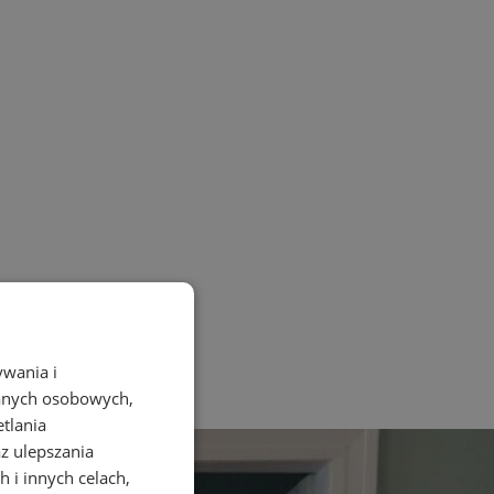
ywania i
danych osobowych,
etlania
az ulepszania
 i innych celach,