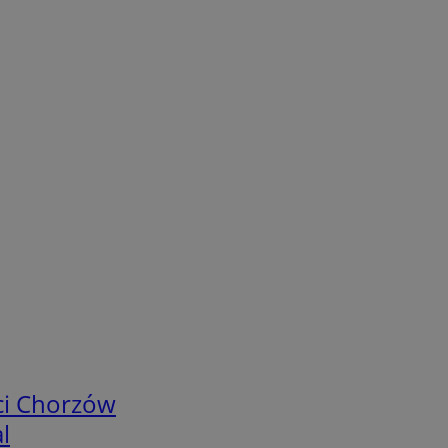
ci Chorzów
l