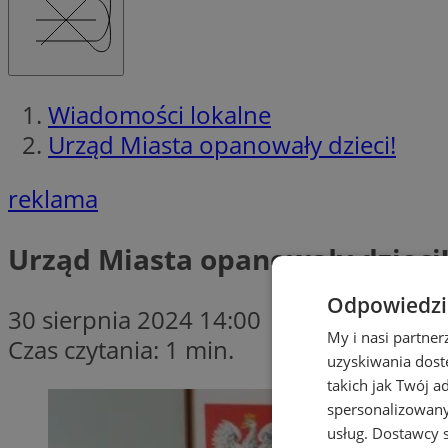
Wiadomości lokalne
Urząd Miasta opanowały dzieci!
reklama
Urząd Miasta opanowały dzieci
Odpowiedzia
30 sierpnia 2024 14:00
My i nasi partne
Czas czytania: 1 min.
uzyskiwania dost
takich jak Twój a
spersonalizowanyc
usług.
Dostawcy s