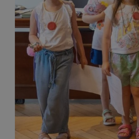
QeSessID
MvSessID
SessID
CookieScriptConse
__cf_bm
VISITOR_PRIVACY_
INGRESSCOOKIE