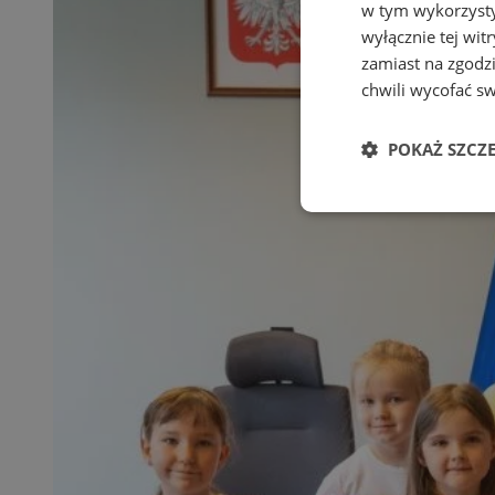
w tym wykorzysty
wyłącznie tej wi
zamiast na zgodz
chwili wycofać s
POKAŻ SZCZ
Niezbędne
Ni
Niezbędne pliki cook
zarządzanie kontem. 
Nazwa