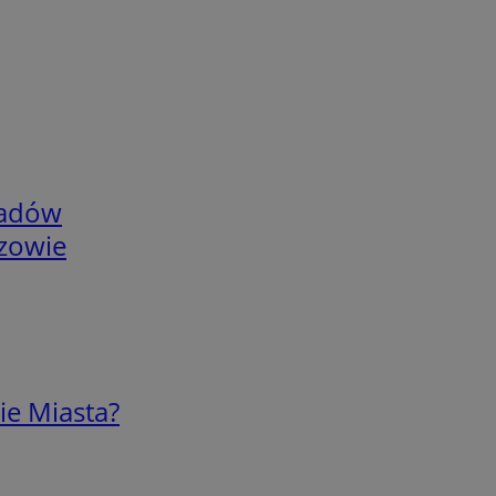
adów
rzowie
ie Miasta?