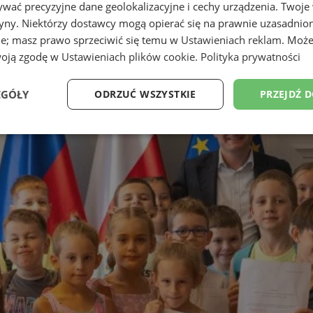
wać precyzyjne dane geolokalizacyjne i cechy urządzenia. Twoje
tryny. Niektórzy dostawcy mogą opierać się na prawnie uzasadnio
ie; masz prawo sprzeciwić się temu w
Ustawieniach reklam
. Może
woją zgodę w
Ustawieniach plików cookie
.
Polityka prywatności
EGÓŁY
ODRZUĆ WSZYSTKIE
PRZEJDŹ 
Wydajność
Targetowanie
Funkcjonalność
Ni
ezbędne
Wydajność
Targetowanie
Funkcjonalność
Niesklasyfikow
ie umożliwiają korzystanie z podstawowych funkcji strony internetowej, takich jak log
Bez niezbędnych plików cookie nie można prawidłowo korzystać ze strony internetowe
Okres
Provider
/
Domena
Opis
przechowywania