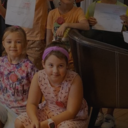
entyfikator sesji.
entyfikator sesji.
entyfikator sesji.
rzez usługę Cookie-
preferencji
 na pliki cookie.
ookie Cookie-
niania ludzi i
trony internetowej,
e ważnych raportów
ryny internetowej.
nformacje o zgodzie
ncjach dotyczących
ia z witryny.
olityki prywatności
ich przestrzeganie
temu użytkownik nie
woich preferencji,
 z regulacjami
erów obsługuje
ekście
lu optymalizacji