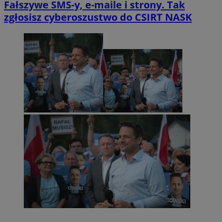
Fałszywe SMS-y, e-maile i strony. Tak
zgłosisz cyberoszustwo do CSIRT NASK