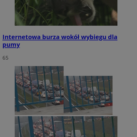
Internetowa burza wokół wybiegu dla
pumy
65