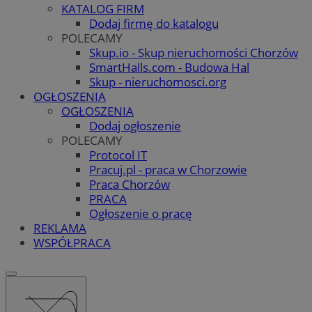
KATALOG FIRM
Dodaj firmę do katalogu
POLECAMY
Skup.io - Skup nieruchomości Chorzów
SmartHalls.com - Budowa Hal
Skup - nieruchomosci.org
OGŁOSZENIA
OGŁOSZENIA
Dodaj ogłoszenie
POLECAMY
Protocol IT
Pracuj.pl - praca w Chorzowie
Praca Chorzów
PRACA
Ogłoszenie o pracę
REKLAMA
WSPÓŁPRACA