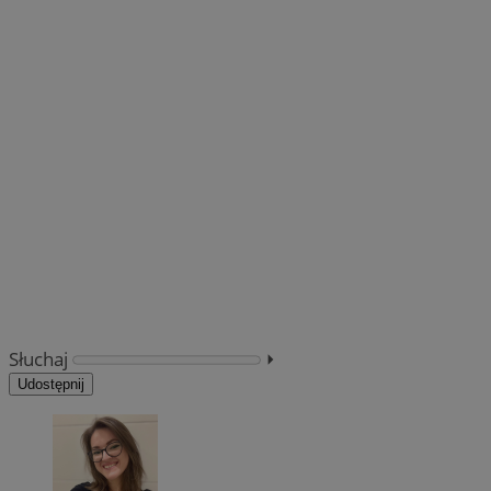
Słuchaj
⏵︎
Udostępnij