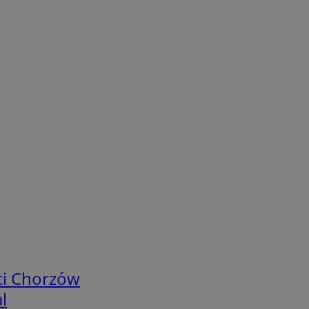
ci Chorzów
l