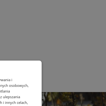
ywania i
danych osobowych,
etlania
az ulepszania
 i innych celach,