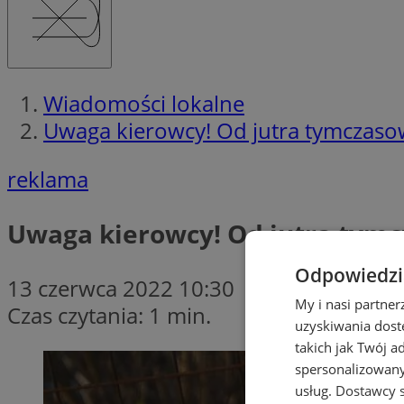
Wiadomości lokalne
Uwaga kierowcy! Od jutra tymczaso
reklama
Uwaga kierowcy! Od jutra tymc
Odpowiedzia
13 czerwca 2022 10:30
My i nasi partne
Czas czytania: 1 min.
uzyskiwania dost
takich jak Twój a
spersonalizowanyc
usług.
Dostawcy s