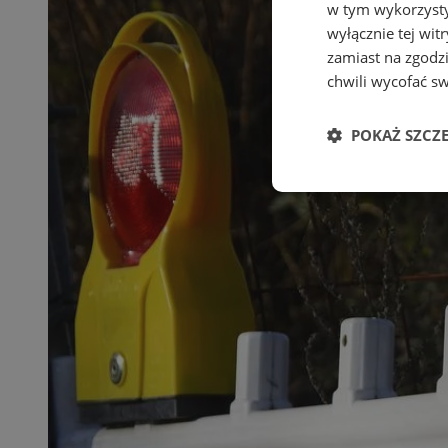
w tym wykorzysty
wyłącznie tej wi
zamiast na zgodz
chwili wycofać s
POKAŻ SZCZ
Niezbędne
Ni
Niezbędne pliki cook
zarządzanie kontem. 
Nazwa