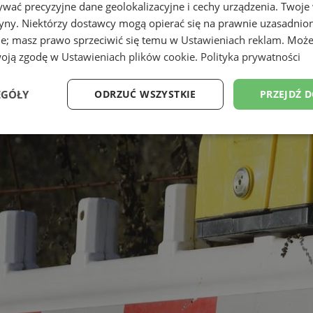
wać precyzyjne dane geolokalizacyjne i cechy urządzenia. Twoje
tryny. Niektórzy dostawcy mogą opierać się na prawnie uzasadnio
ie; masz prawo sprzeciwić się temu w
Ustawieniach reklam
. Może
woją zgodę w
Ustawieniach plików cookie
.
Polityka prywatności
EGÓŁY
ODRZUĆ WSZYSTKIE
PRZEJDŹ 
Wydajność
Targetowanie
Funkcjonalność
Ni
ezbędne
Wydajność
Targetowanie
Funkcjonalność
Niesklasyfikow
ie umożliwiają korzystanie z podstawowych funkcji strony internetowej, takich jak log
Bez niezbędnych plików cookie nie można prawidłowo korzystać ze strony internetowe
Okres
Provider
/
Domena
Opis
przechowywania