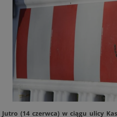
QeSessID
MvSessID
SessID
CookieScriptConse
__cf_bm
VISITOR_PRIVACY_
INGRESSCOOKIE
Jutro (14 czerwca) w ciągu ulicy K