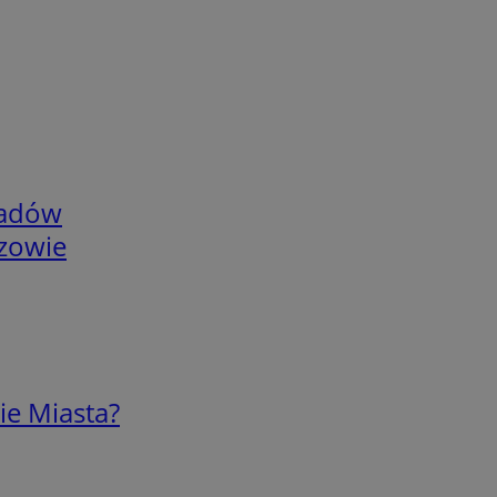
adów
rzowie
ie Miasta?