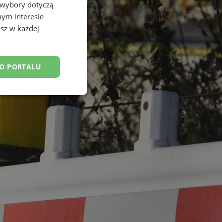
 wybory dotyczą
nym interesie
sz w każdej
DO PORTALU
esklasyfikowane
ane
owanie użytkownika i
j.