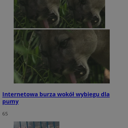
Internetowa burza wokół wybiegu dla
pumy
65