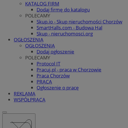
KATALOG FIRM
Dodaj firmę do katalogu
POLECAMY
Skup.io - Skup nieruchomości Chorzów
SmartHalls.com - Budowa Hal
Skup - nieruchomosci.org
OGŁOSZENIA
OGŁOSZENIA
Dodaj ogłoszenie
POLECAMY
Protocol IT
Pracuj.pl - praca w Chorzowie
Praca Chorzów
PRACA
Ogłoszenie o pracę
REKLAMA
WSPÓŁPRACA