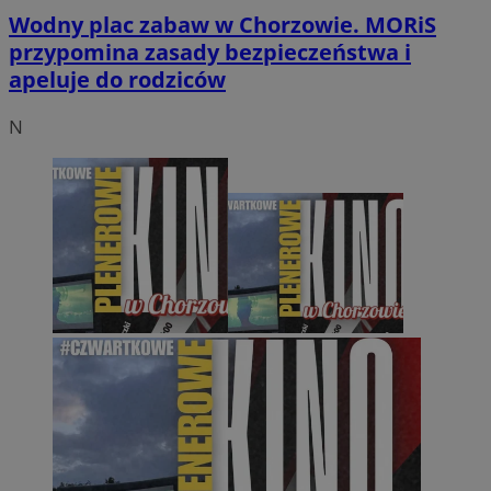
Wodny plac zabaw w Chorzowie. MORiS
przypomina zasady bezpieczeństwa i
apeluje do rodziców
N