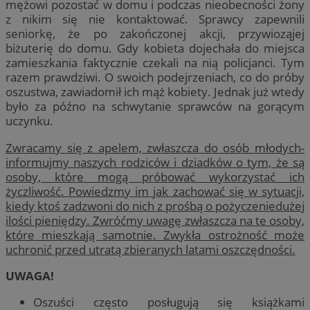
mężowi pozostać w domu i podczas nieobecności żony
z nikim się nie kontaktować. Sprawcy zapewnili
seniorkę, że po zakończonej akcji, przywioząjej
biżuterię do domu. Gdy kobieta dojechała do miejsca
zamieszkania faktycznie czekali na nią policjanci. Tym
razem prawdziwi. O swoich podejrzeniach, co do próby
oszustwa, zawiadomił ich mąż kobiety. Jednak już wtedy
było za późno na schwytanie sprawców na gorącym
uczynku.
Zwracamy się z apelem, zwłaszcza do osób młodych-
informujmy naszych rodziców i dziadków o tym, że są
osoby, które mogą próbować wykorzystać ich
życzliwość. Powiedzmy im jak zachować się w sytuacji,
kiedy ktoś zadzwoni do nich z prośbą o pożyczeniedużej
ilości pieniędzy. Zwróćmy uwagę zwłaszcza na te osoby,
które mieszkają samotnie. Zwykła ostrożność może
uchronić przed utratą zbieranych latami oszczędności.
UWAGA!
Oszuści często posługują się książkami