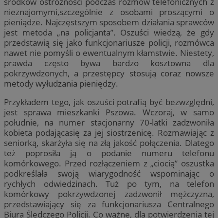
środków ostrożności podczas rozmów telefonicznych z
nieznajomymi,szczególnie z osobami proszącymi o
pieniądze. Najczęstszym sposobem działania sprawców
jest metoda „na policjanta”. Oszuści wiedzą, że gdy
przedstawią się jako funkcjonariusze policji, rozmówca
nawet nie pomyśli o ewentualnym kłamstwie. Niestety,
prawda często bywa bardzo kosztowna dla
pokrzywdzonych, a przestępcy stosują coraz nowsze
metody wyłudzania pieniędzy.
Przykładem tego, jak oszuści potrafią być bezwzględni,
jest sprawa mieszkanki Pszowa. Wczoraj, w samo
południe, na numer stacjonarny 70-latki zadzwoniła
kobieta podającasię za jej siostrzenicę. Rozmawiając z
seniorką, skarżyła się na złą jakość połączenia. Dlatego
też poprosiła ją o podanie numeru telefonu
komórkowego. Przed rozłączeniem z „ciocią” oszustka
podkreślała swoją wiarygodność wspominając o
rychłych odwiedzinach. Tuż po tym, na telefon
komórkowy pokrzywdzonej zadzwonił mężczyzna,
przedstawiający się za funkcjonariusza Centralnego
Biura Śledczego Policji. Co ważne, dla potwierdzenia tej