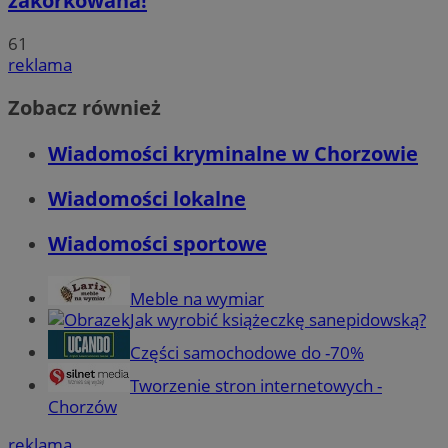
zakorkowana!
61
reklama
Zobacz również
Wiadomości kryminalne w Chorzowie
Wiadomości lokalne
Wiadomości sportowe
Meble na wymiar
Jak wyrobić książeczkę sanepidowską?
Części samochodowe do -70%
Tworzenie stron internetowych -
Chorzów
reklama