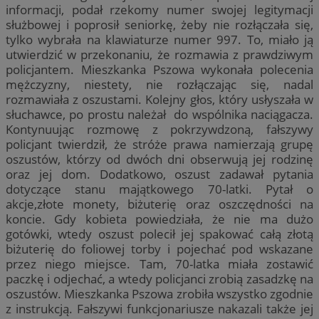
informacji, podał rzekomy numer swojej legitymacji
służbowej i poprosił seniorkę, żeby nie rozłączała się,
tylko wybrała na klawiaturze numer 997. To, miało ją
utwierdzić w przekonaniu, że rozmawia z prawdziwym
policjantem. Mieszkanka Pszowa wykonała polecenia
mężczyzny, niestety, nie rozłączając się, nadal
rozmawiała z oszustami. Kolejny głos, który usłyszała w
słuchawce, po prostu należał do wspólnika naciągacza.
Kontynuując rozmowę z pokrzywdzoną, fałszywy
policjant twierdził, że stróże prawa namierzają grupę
oszustów, którzy od dwóch dni obserwują jej rodzinę
oraz jej dom. Dodatkowo, oszust zadawał pytania
dotyczące stanu majątkowego 70-latki. Pytał o
akcje,złote monety, biżuterię oraz oszczędności na
koncie. Gdy kobieta powiedziała, że nie ma dużo
gotówki, wtedy oszust polecił jej spakować całą złotą
biżuterię do foliowej torby i pojechać pod wskazane
przez niego miejsce. Tam, 70-latka miała zostawić
paczkę i odjechać, a wtedy policjanci zrobią zasadzkę na
oszustów. Mieszkanka Pszowa zrobiła wszystko zgodnie
z instrukcją. Fałszywi funkcjonariusze nakazali także jej