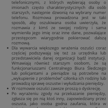
telefonicznymi, z których wybierają osoby o
imionach często charakterystycznych dla osób
starszych, następnie dzwonią na wybrany numer
telefonu. Rozmowa prowadzona jest w taki
sposób, aby oszukiwana osoba uwierzyła, że
rozmawia z kimś ze swojej rodziny i sama
wymieniła jego imię oraz inne dane, pozwalające
przestępcom wiarygodnie pokierować dalszą
rozmową.
Dla wywarcia większego wrażenia oszuści coraz
częściej podszywają się też za urzędnika lub
przedstawiciela danej organizacji bądź instytucji.
Wmawiają również starszym osobom, że są
funkcjonariuszami Centralnego Biura Śledczego
lub policjantami a pieniądze są potrzebne na
„wykupienie z problemów” członka ich rodziny lub
prowadzą sprawę oszustw i wyłudzania pieniędzy.
W rozmowie oszuści zawsze proszą o dyskrecję.
Po wyrażeniu zgody na przekazanie pieniędzy,
zgłasza się po nią ktoś inny, zapowiedziany przez
oszusta, jako osoba godna zaufania, która w