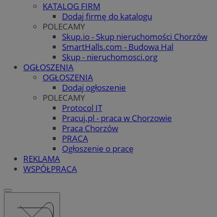
KATALOG FIRM
Dodaj firmę do katalogu
POLECAMY
Skup.io - Skup nieruchomości Chorzów
SmartHalls.com - Budowa Hal
Skup - nieruchomosci.org
OGŁOSZENIA
OGŁOSZENIA
Dodaj ogłoszenie
POLECAMY
Protocol IT
Pracuj.pl - praca w Chorzowie
Praca Chorzów
PRACA
Ogłoszenie o pracę
REKLAMA
WSPÓŁPRACA