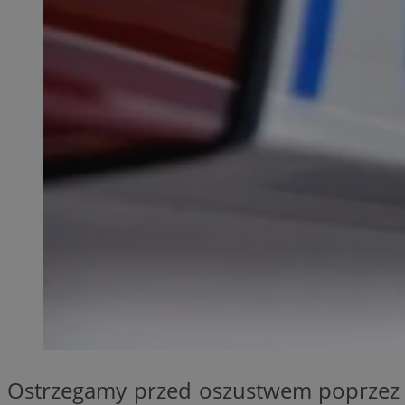
QeSessID
MvSessID
SessID
CookieScriptConse
__cf_bm
VISITOR_PRIVACY_
INGRESSCOOKIE
Ostrzegamy przed oszustwem poprzez 