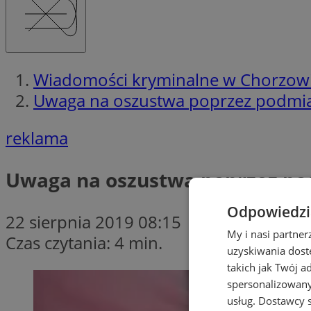
Wiadomości kryminalne w Chorzow
Uwaga na oszustwa poprzez podm
reklama
Uwaga na oszustwa poprzez p
Odpowiedzia
22 sierpnia 2019 08:15
My i nasi partne
Czas czytania: 4 min.
uzyskiwania dost
takich jak Twój a
spersonalizowanyc
usług.
Dostawcy s