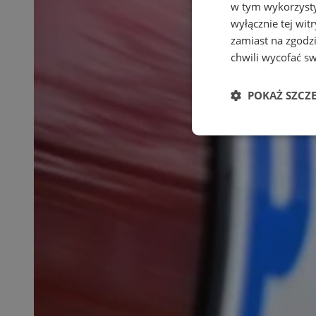
w tym wykorzysty
wyłącznie tej wi
zamiast na zgodz
chwili wycofać s
POKAŻ SZCZ
Niezbędne
Ni
Niezbędne pliki cook
zarządzanie kontem. 
Nazwa