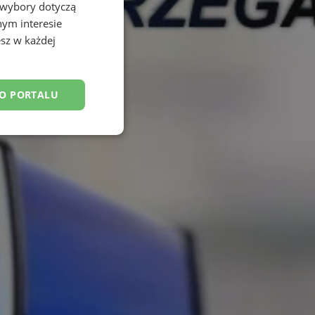
 wybory dotyczą
nym interesie
sz w każdej
DO PORTALU
esklasyfikowane
ane
owanie użytkownika i
j.