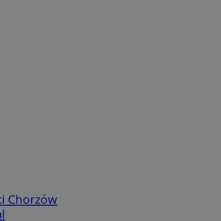
ci Chorzów
l