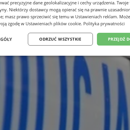
wać precyzyjne dane geolokalizacyjne i cechy urządzenia. Twoje
tryny. Niektórzy dostawcy mogą opierać się na prawnie uzasadnio
ie; masz prawo sprzeciwić się temu w
Ustawieniach reklam
. Może
woją zgodę w
Ustawieniach plików cookie
.
Polityka prywatności
EGÓŁY
ODRZUĆ WSZYSTKIE
PRZEJDŹ 
Wydajność
Targetowanie
Funkcjonalność
Ni
ezbędne
Wydajność
Targetowanie
Funkcjonalność
Niesklasyfikow
ie umożliwiają korzystanie z podstawowych funkcji strony internetowej, takich jak log
Bez niezbędnych plików cookie nie można prawidłowo korzystać ze strony internetowe
Okres
Provider
/
Domena
Opis
przechowywania