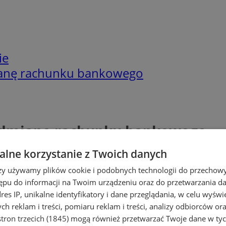
ie
ianę rachunku bankowego
odmianę rachunku bankowego
lne korzystanie z Twoich danych
rzy używamy plików cookie i podobnych technologii do przechow
ępu do informacji na Twoim urządzeniu oraz do przetwarzania 
dres IP, unikalne identyfikatory i dane przeglądania, w celu wyświ
h reklam i treści, pomiaru reklam i treści, analizy odbiorców or
tron trzecich (1845)
mogą również przetwarzać Twoje dane w tych