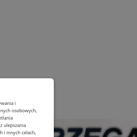
ywania i
danych osobowych,
etlania
az ulepszania
 i innych celach,