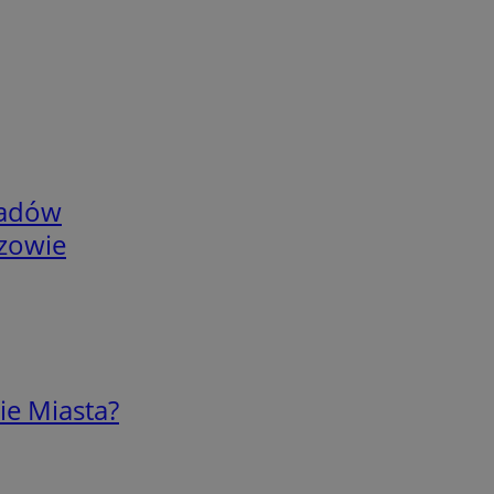
adów
rzowie
ie Miasta?