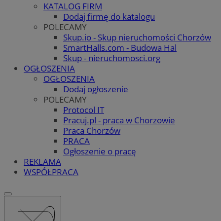
KATALOG FIRM
Dodaj firmę do katalogu
POLECAMY
Skup.io - Skup nieruchomości Chorzów
SmartHalls.com - Budowa Hal
Skup - nieruchomosci.org
OGŁOSZENIA
OGŁOSZENIA
Dodaj ogłoszenie
POLECAMY
Protocol IT
Pracuj.pl - praca w Chorzowie
Praca Chorzów
PRACA
Ogłoszenie o pracę
REKLAMA
WSPÓŁPRACA