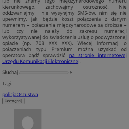
lub nie znamy tego międzynarodowego numeru
kierunkowego, zachowajmy ostrożność. Nie
oddzwaniajmy i nie wysyłajmy SMS-ów, nim się nie
upewnimy, jaki będzie koszt połączenia z danym
numerem – połączenia międzynarodowe są droższe –
lub czy nie należy do zakresu numeracji
wykorzystywanej do świadczenia usług o podwyższonej
opłacie (np. 708 XXX XXX). Więcej informacji o
połączeniach typu Premium można uzyskać od
operatora bądź sprawdzić
na stronie internetowej
Urzędu Komunikacji Elektronicznej
.
Słuchaj
⏵︎
Tagi:
policja
Oszustwa
Udostępnij