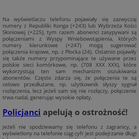
Na wyświetlaczu telefonu pojawiały się zazwyczaj
numery z Republiki Konga (+243) lub Wybrzeża Kości
Słoniowej (+225), tym razem abonenci zasypywani są
połączeniami z Wyspy Wniebowstąpienia, których
numery kierunkowe (+247) mogą sugerować
połączenia krajowe, np. z Płocka (24). Ostatnio pojawiły
się także numery przypominające te używane przez
polskie sieci komórkowe, np. (708 XXX XXX), które
wykorzystują ten sam mechanizm oszukiwania
abonentów. Często zdarza się, że połączenia te są
celowo przedłużane, np. użytkownik słyszy sygnał
rozłączenia, lecz jeżeli sam się nie rozłączy, połączenie
trwa nadal, generując wysokie opłaty.
Policjanci
apelują o ostrożność!
Jeżeli nie spodziewamy się telefonu z zagranicy, a
wyświetlony na telefonie ciąg cyfr jest podejrzanie długi