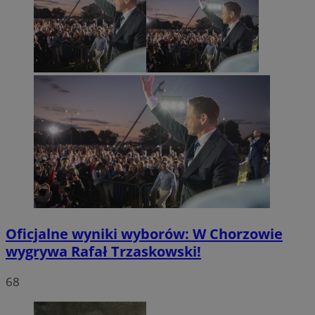
Oficjalne wyniki wyborów: W Chorzowie
wygrywa Rafał Trzaskowski!
68