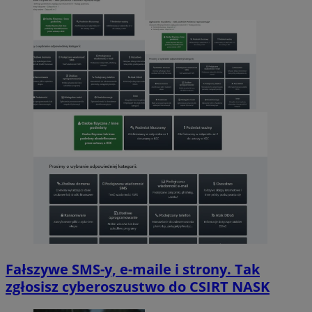
Fałszywe SMS-y, e-maile i strony. Tak
zgłosisz cyberoszustwo do CSIRT NASK