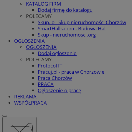
KATALOG FIRM
Dodaj firmę do katalogu
POLECAMY
Skup.io - Skup nieruchomości Chorzów
SmartHalls.com - Budowa Hal
Skup - nieruchomosci.org
OGŁOSZENIA
OGŁOSZENIA
Dodaj ogłoszenie
POLECAMY
Protocol IT
Pracuj.pl - praca w Chorzowie
Praca Chorzów
PRACA
Ogłoszenie o pracę
REKLAMA
WSPÓŁPRACA