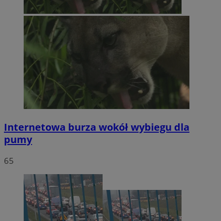
Internetowa burza wokół wybiegu dla
pumy
65