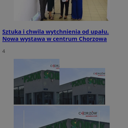
Sztuka i chwila wytchnienia od upału.
Nowa wystawa w centrum Chorzowa
4