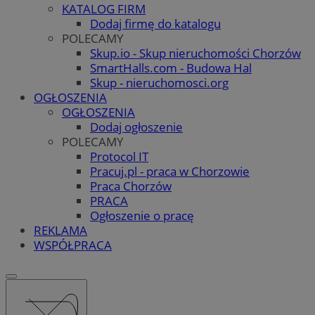
KATALOG FIRM
Dodaj firmę do katalogu
POLECAMY
Skup.io - Skup nieruchomości Chorzów
SmartHalls.com - Budowa Hal
Skup - nieruchomosci.org
OGŁOSZENIA
OGŁOSZENIA
Dodaj ogłoszenie
POLECAMY
Protocol IT
Pracuj.pl - praca w Chorzowie
Praca Chorzów
PRACA
Ogłoszenie o pracę
REKLAMA
WSPÓŁPRACA