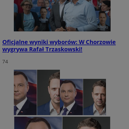
Oficjalne wyniki wyborów: W Chorzowie
wygrywa Rafał Trzaskowski!
74