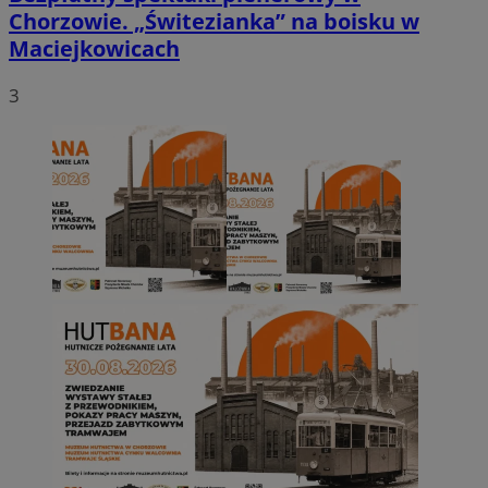
Chorzowie. „Świtezianka” na boisku w
Maciejkowicach
3