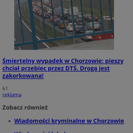
Śmiertelny wypadek w Chorzowie: pieszy
chciał przebiec przez DTŚ. Droga jest
zakorkowana!
61
reklama
Zobacz również
Wiadomości kryminalne w Chorzowie