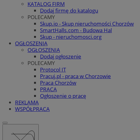
KATALOG FIRM
Dodaj firmę do katalogu
POLECAMY
Skup.io - Skup nieruchomości Chorzów
SmartHalls.com - Budowa Hal
Skup - nieruchomosci.org
OGŁOSZENIA
OGŁOSZENIA
Dodaj ogłoszenie
POLECAMY
Protocol IT
Pracuj.pl - praca w Chorzowie
Praca Chorzów
PRACA
Ogłoszenie o pracę
REKLAMA
WSPÓŁPRACA