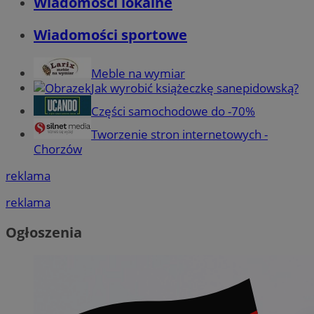
Wiadomości lokalne
Wiadomości sportowe
Meble na wymiar
Jak wyrobić książeczkę sanepidowską?
Części samochodowe do -70%
Tworzenie stron internetowych -
Chorzów
reklama
reklama
Ogłoszenia