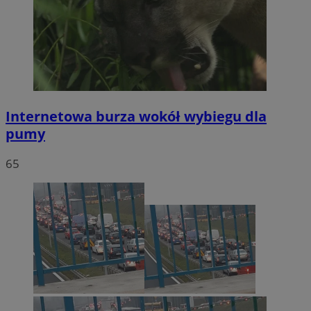
Internetowa burza wokół wybiegu dla
pumy
65