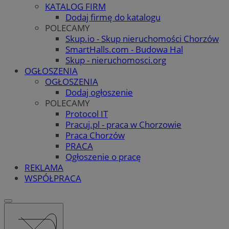
KATALOG FIRM
Dodaj firmę do katalogu
POLECAMY
Skup.io - Skup nieruchomości Chorzów
SmartHalls.com - Budowa Hal
Skup - nieruchomosci.org
OGŁOSZENIA
OGŁOSZENIA
Dodaj ogłoszenie
POLECAMY
Protocol IT
Pracuj.pl - praca w Chorzowie
Praca Chorzów
PRACA
Ogłoszenie o pracę
REKLAMA
WSPÓŁPRACA