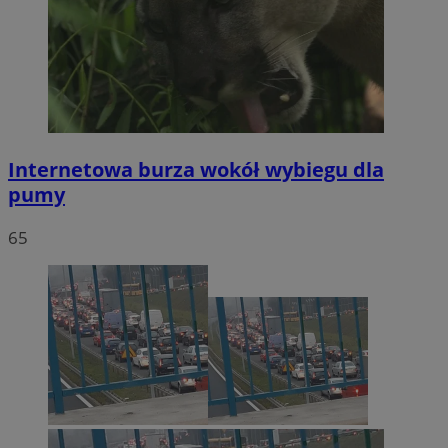
Internetowa burza wokół wybiegu dla
pumy
65