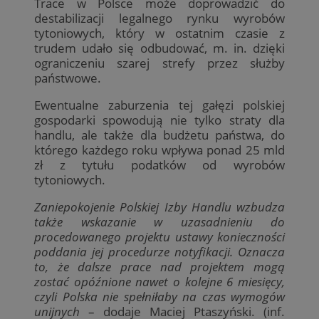
Trace w Polsce może doprowadzić do
destabilizacji legalnego rynku wyrobów
tytoniowych, który w ostatnim czasie z
trudem udało się odbudować, m. in. dzięki
ograniczeniu szarej strefy przez służby
państwowe.
Ewentualne zaburzenia tej gałęzi polskiej
gospodarki spowodują nie tylko straty dla
handlu, ale także dla budżetu państwa, do
którego każdego roku wpływa ponad 25 mld
zł z tytułu podatków od wyrobów
tytoniowych.
Zaniepokojenie Polskiej Izby Handlu wzbudza
także wskazanie w uzasadnieniu do
procedowanego projektu ustawy konieczności
poddania jej procedurze notyfikacji. Oznacza
to, że dalsze prace nad projektem mogą
zostać opóźnione nawet o kolejne 6 miesięcy,
czyli Polska nie spełniłaby na czas wymogów
unijnych
– dodaje Maciej Ptaszyński. (inf.