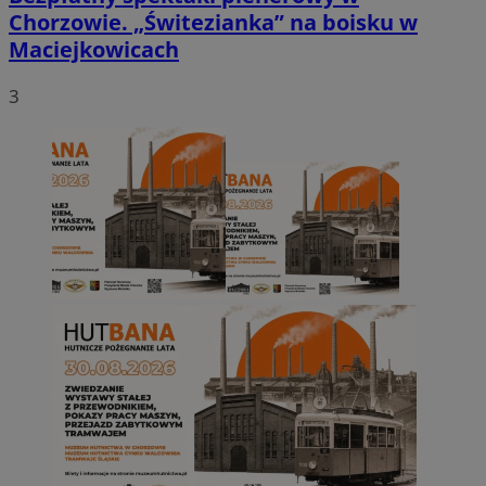
Chorzowie. „Świtezianka” na boisku w
Maciejkowicach
3