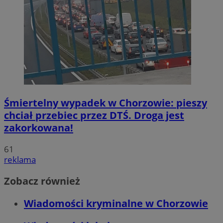
Śmiertelny wypadek w Chorzowie: pieszy
chciał przebiec przez DTŚ. Droga jest
zakorkowana!
61
reklama
Zobacz również
Wiadomości kryminalne w Chorzowie