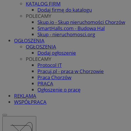
KATALOG FIRM
Dodaj firmę do katalogu
POLECAMY
Skup.io - Skup nieruchomości Chorzów
SmartHalls.com - Budowa Hal
Skup - nieruchomosci.org
OGŁOSZENIA
OGŁOSZENIA
Dodaj ogłoszenie
POLECAMY
Protocol IT
Pracuj.pl - praca w Chorzowie
Praca Chorzów
PRACA
Ogłoszenie o pracę
REKLAMA
WSPÓŁPRACA