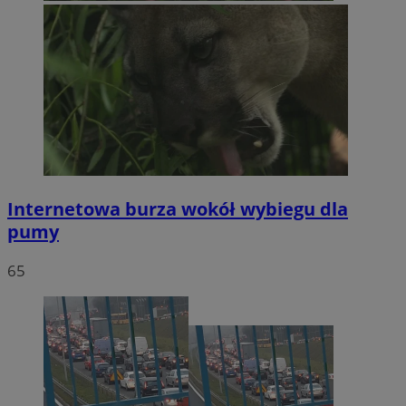
Internetowa burza wokół wybiegu dla
pumy
65