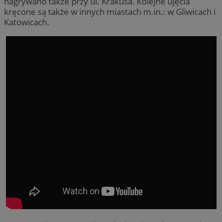
nagrywano także przy ul. Krakusa. Kolejne ujęcia
kręcone są także w innych miastach m.in.: w Gliwicach i
Katowicach.