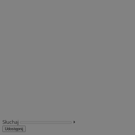
Słuchaj
⏵︎
Udostępnij