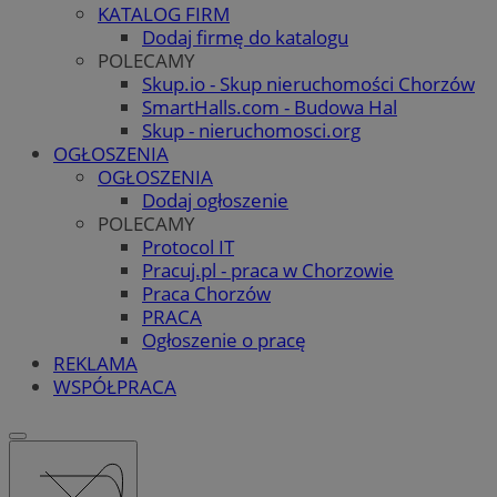
KATALOG FIRM
Dodaj firmę do katalogu
POLECAMY
Skup.io - Skup nieruchomości Chorzów
SmartHalls.com - Budowa Hal
Skup - nieruchomosci.org
OGŁOSZENIA
OGŁOSZENIA
Dodaj ogłoszenie
POLECAMY
Protocol IT
Pracuj.pl - praca w Chorzowie
Praca Chorzów
PRACA
Ogłoszenie o pracę
REKLAMA
WSPÓŁPRACA