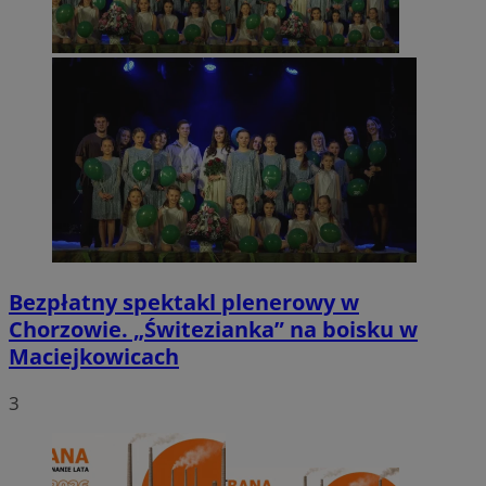
Bezpłatny spektakl plenerowy w
Chorzowie. „Świtezianka” na boisku w
Maciejkowicach
3