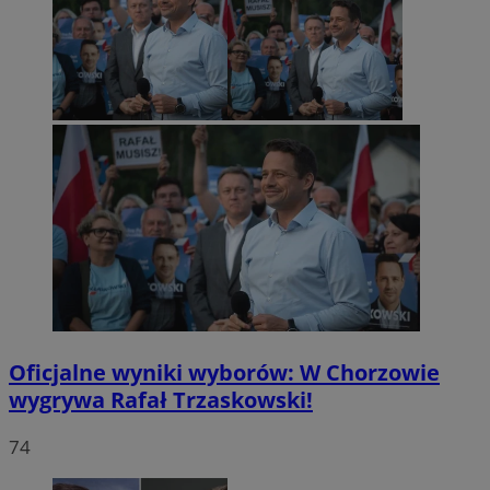
Oficjalne wyniki wyborów: W Chorzowie
wygrywa Rafał Trzaskowski!
74