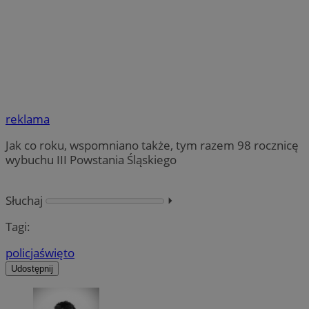
reklama
Jak co roku, wspomniano także, tym razem 98 rocznicę
wybuchu III Powstania Śląskiego
Słuchaj
⏵︎
Tagi:
policja
święto
Udostępnij