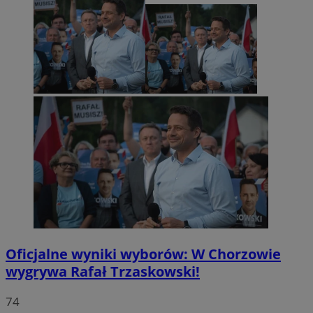
Oficjalne wyniki wyborów: W Chorzowie
wygrywa Rafał Trzaskowski!
74