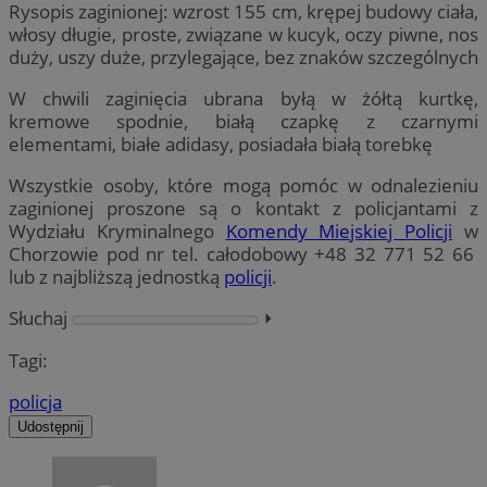
Rysopis zaginionej: wzrost 155 cm, krępej budowy ciała,
włosy długie, proste, związane w kucyk, oczy piwne, nos
duży, uszy duże, przylegające, bez znaków szczególnych
W chwili zaginięcia ubrana byłą w żółtą kurtkę,
kremowe spodnie, białą czapkę z czarnymi
elementami, białe adidasy, posiadała białą torebkę
Wszystkie osoby, które mogą pomóc w odnalezieniu
zaginionej proszone są o kontakt z policjantami z
Wydziału Kryminalnego
Komendy Miejskiej Policji
w
Chorzowie pod nr tel. całodobowy +48 32 771 52 66
lub z najbliższą jednostką
policji
.
Słuchaj
⏵︎
Tagi:
policja
Udostępnij