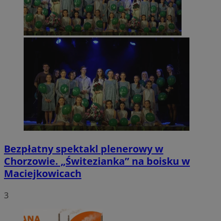
Bezpłatny spektakl plenerowy w
Chorzowie. „Świtezianka” na boisku w
Maciejkowicach
3