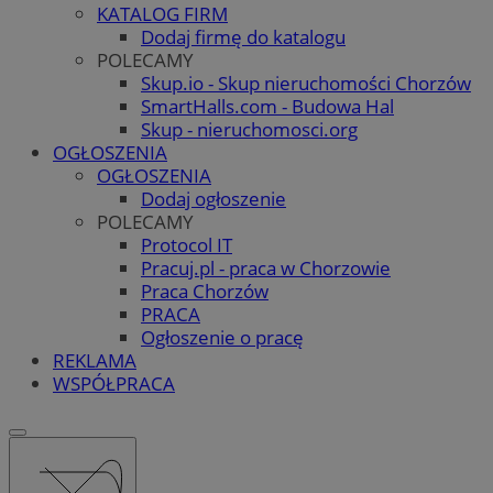
KATALOG FIRM
Dodaj firmę do katalogu
POLECAMY
Skup.io - Skup nieruchomości Chorzów
SmartHalls.com - Budowa Hal
Skup - nieruchomosci.org
OGŁOSZENIA
OGŁOSZENIA
Dodaj ogłoszenie
POLECAMY
Protocol IT
Pracuj.pl - praca w Chorzowie
Praca Chorzów
PRACA
Ogłoszenie o pracę
REKLAMA
WSPÓŁPRACA