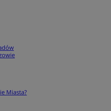
adów
rzowie
ie Miasta?