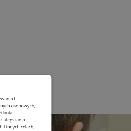
ywania i
danych osobowych,
etlania
az ulepszania
 i innych celach,