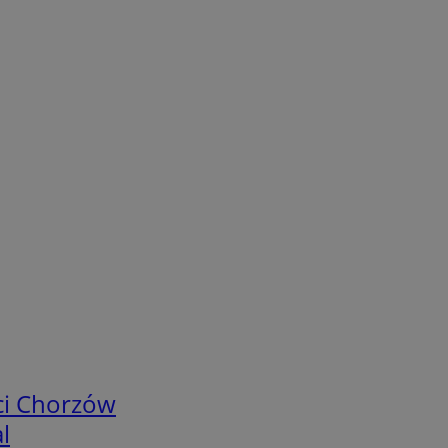
ci Chorzów
l