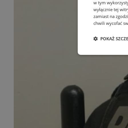
w tym wykorzysty
wyłącznie tej wi
zamiast na zgodz
chwili wycofać s
POKAŻ SZCZ
Niezbędne
Ni
Niezbędne pliki cook
zarządzanie kontem. 
Nazwa