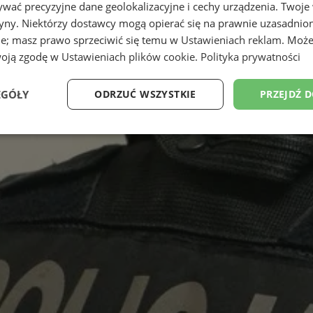
wać precyzyjne dane geolokalizacyjne i cechy urządzenia. Twoje
tryny. Niektórzy dostawcy mogą opierać się na prawnie uzasadnio
ie; masz prawo sprzeciwić się temu w
Ustawieniach reklam
. Może
woją zgodę w
Ustawieniach plików cookie
.
Polityka prywatności
EGÓŁY
ODRZUĆ WSZYSTKIE
PRZEJDŹ 
Wydajność
Targetowanie
Funkcjonalność
Ni
ezbędne
Wydajność
Targetowanie
Funkcjonalność
Niesklasyfikow
ie umożliwiają korzystanie z podstawowych funkcji strony internetowej, takich jak log
Bez niezbędnych plików cookie nie można prawidłowo korzystać ze strony internetowe
Okres
Provider
/
Domena
Opis
przechowywania