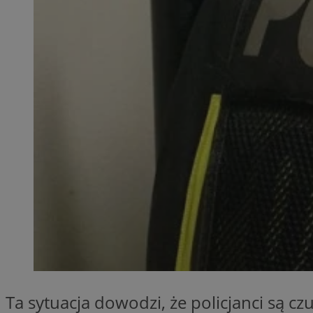
QeSessID
MvSessID
SessID
CookieScriptConse
__cf_bm
VISITOR_PRIVACY_
INGRESSCOOKIE
Ta sytuacja dowodzi, że policjanci są czu