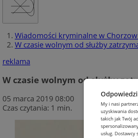
Wiadomości kryminalne w Chorzow
W czasie wolnym od służby zatrzym
reklama
W czasie wolnym od służby za
Odpowiedzia
05 marca 2019 08:00
My i nasi partne
Czas czytania: 1 min.
uzyskiwania dost
takich jak Twój a
spersonalizowanyc
usług.
Dostawcy s