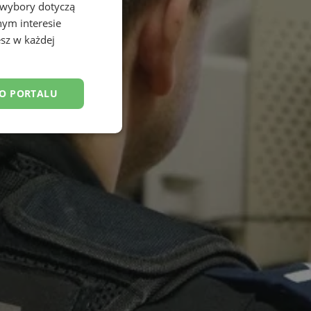
 wybory dotyczą
nym interesie
sz w każdej
DO PORTALU
esklasyfikowane
ane
owanie użytkownika i
j.