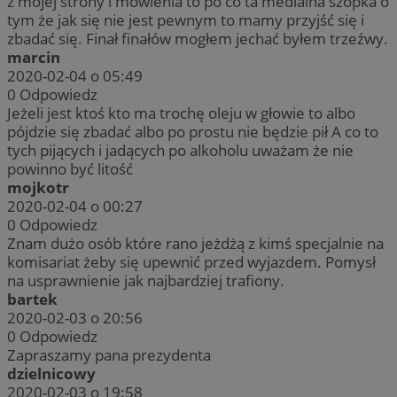
z mojej strony i mówienia to po co ta medialna szopka o
tym że jak się nie jest pewnym to mamy przyjść się i
zbadać się. Finał finałów mogłem jechać byłem trzeźwy.
marcin
2020-02-04 o 05:49
0
Odpowiedz
Jeżeli jest ktoś kto ma trochę oleju w głowie to albo
pójdzie się zbadać albo po prostu nie będzie pił A co to
tych pijących i jadących po alkoholu uważam że nie
powinno być litość
mojkotr
2020-02-04 o 00:27
0
Odpowiedz
Znam dużo osób które rano jeżdżą z kimś specjalnie na
komisariat żeby się upewnić przed wyjazdem. Pomysł
na usprawnienie jak najbardziej trafiony.
bartek
2020-02-03 o 20:56
0
Odpowiedz
Zapraszamy pana prezydenta
dzielnicowy
2020-02-03 o 19:58