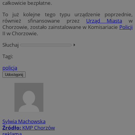
całkowicie bezpłatne.
To już kolejne tego typu urządzenie poprzednie,
również sfinansowane przez
Urząd Miasta
w
Chorzowie, zostało zainstalowane w Komisariacie
Policji
II w Chorzowie.
Słuchaj
⏵︎
Tagi:
policja
Udostępnij
Sylwia Machowska
Źródło:
KMP Chorzów
reklama