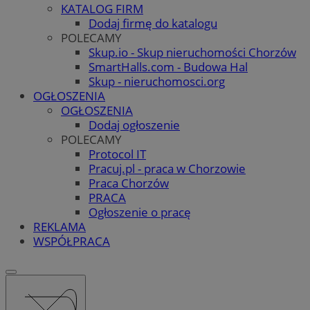
KATALOG FIRM
Dodaj firmę do katalogu
POLECAMY
Skup.io - Skup nieruchomości Chorzów
SmartHalls.com - Budowa Hal
Skup - nieruchomosci.org
OGŁOSZENIA
OGŁOSZENIA
Dodaj ogłoszenie
POLECAMY
Protocol IT
Pracuj.pl - praca w Chorzowie
Praca Chorzów
PRACA
Ogłoszenie o pracę
REKLAMA
WSPÓŁPRACA