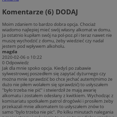
Komentarze (6)
DODAJ
Moim zdaniem to bardzo dobra opcja. Chociaż
wiadomo najlepiej mieć swój własny alkomat w domu.
Ja ostatnio kupiłam swój na pol-poz.pl i teraz nawet nie
muszę wychodzić z domu, żeby wiedzieć czy nadal
jestem pod wpływem alkoholu.
magda
2020-02-06 o 10:22
0
Odpowiedz
Jak dla mnie spoko opcja. Kiedyś po zabawie
sylwestrowej poszedłem się zapytać dyżurnego czy
można mnie sprawdzić bo chce jechać autem(mimo że
dużo nie piłem wolałem się sprawdzić) to usłyszałem
"było trzeba nie pić" i stwierdził że mają awarię
alkomatu i zostałem odesłany z kwitkiem. Wychodząc z
komisariatu spotkałem patrol drogówki i prosiłem żeby
przekazali mnie alkomatem to usłyszałem znów to
samo "bylo trzeba nie pic". Po kilku minutach nalegania