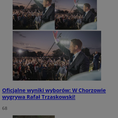
Oficjalne wyniki wyborów: W Chorzowie
wygrywa Rafał Trzaskowski!
68