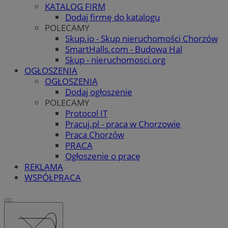
KATALOG FIRM
Dodaj firmę do katalogu
POLECAMY
Skup.io - Skup nieruchomości Chorzów
SmartHalls.com - Budowa Hal
Skup - nieruchomosci.org
OGŁOSZENIA
OGŁOSZENIA
Dodaj ogłoszenie
POLECAMY
Protocol IT
Pracuj.pl - praca w Chorzowie
Praca Chorzów
PRACA
Ogłoszenie o pracę
REKLAMA
WSPÓŁPRACA