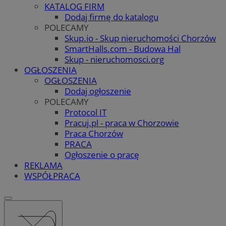
KATALOG FIRM
Dodaj firmę do katalogu
POLECAMY
Skup.io - Skup nieruchomości Chorzów
SmartHalls.com - Budowa Hal
Skup - nieruchomosci.org
OGŁOSZENIA
OGŁOSZENIA
Dodaj ogłoszenie
POLECAMY
Protocol IT
Pracuj.pl - praca w Chorzowie
Praca Chorzów
PRACA
Ogłoszenie o pracę
REKLAMA
WSPÓŁPRACA