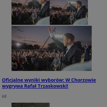
Oficjalne wyniki wyborów: W Chorzowie
wygrywa Rafał Trzaskowski!
68