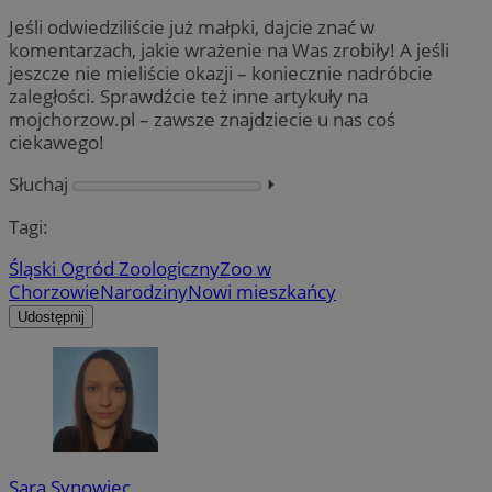
Jeśli odwiedziliście już małpki, dajcie znać w
komentarzach, jakie wrażenie na Was zrobiły! A jeśli
jeszcze nie mieliście okazji – koniecznie nadróbcie
zaległości. Sprawdźcie też inne artykuły na
mojchorzow.pl – zawsze znajdziecie u nas coś
ciekawego!
Słuchaj
⏵︎
Tagi:
Śląski Ogród Zoologiczny
Zoo w
Chorzowie
Narodziny
Nowi mieszkańcy
Udostępnij
Sara Synowiec