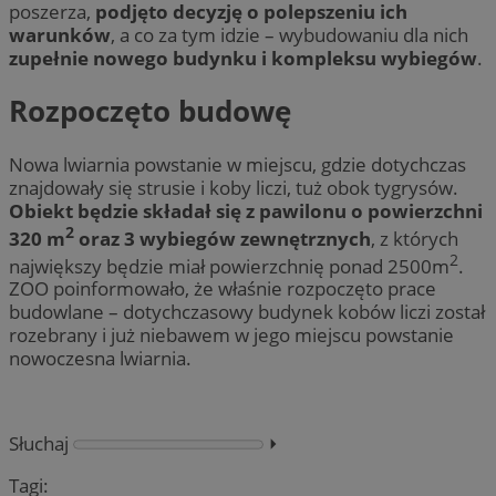
poszerza,
podjęto decyzję o polepszeniu ich
warunków
, a co za tym idzie – wybudowaniu dla nich
zupełnie nowego budynku i kompleksu wybiegów
.
Rozpoczęto budowę
Nowa lwiarnia powstanie w miejscu, gdzie dotychczas
znajdowały się strusie i koby liczi, tuż obok tygrysów.
Obiekt będzie składał się z pawilonu o powierzchni
2
320 m
oraz 3 wybiegów zewnętrznych
, z których
2
największy będzie miał powierzchnię ponad 2500m
.
ZOO poinformowało, że właśnie rozpoczęto prace
budowlane – dotychczasowy budynek kobów liczi został
rozebrany i już niebawem w jego miejscu powstanie
nowoczesna lwiarnia.
Słuchaj
⏵︎
Tagi: