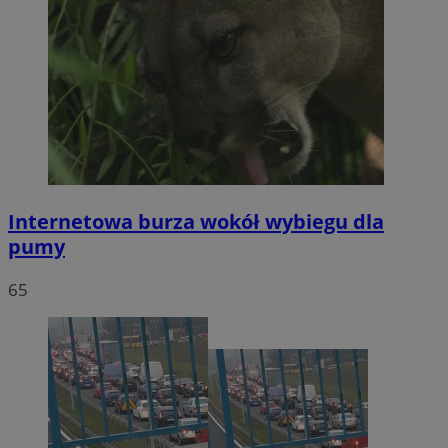
Internetowa burza wokół wybiegu dla
pumy
65