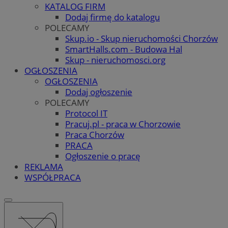
KATALOG FIRM
Dodaj firmę do katalogu
POLECAMY
Skup.io - Skup nieruchomości Chorzów
SmartHalls.com - Budowa Hal
Skup - nieruchomosci.org
OGŁOSZENIA
OGŁOSZENIA
Dodaj ogłoszenie
POLECAMY
Protocol IT
Pracuj.pl - praca w Chorzowie
Praca Chorzów
PRACA
Ogłoszenie o pracę
REKLAMA
WSPÓŁPRACA