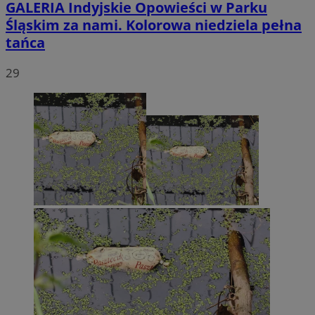
GALERIA
Indyjskie Opowieści w Parku
Śląskim za nami. Kolorowa niedziela pełna
tańca
29