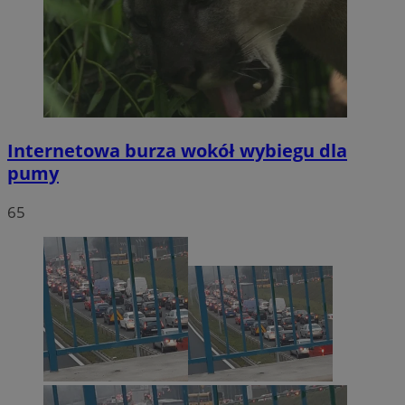
Internetowa burza wokół wybiegu dla
pumy
65