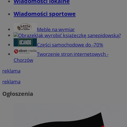
Wiadomości lokalne
Wiadomości sportowe
Meble na wymiar
Jak wyrobić książeczkę sanepidowską?
Części samochodowe do -70%
Tworzenie stron internetowych -
Chorzów
reklama
reklama
Ogłoszenia