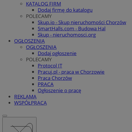
KATALOG FIRM
Dodaj firmę do katalogu
POLECAMY
Skup.io - Skup nieruchomości Chorzów
SmartHalls.com - Budowa Hal
Skup - nieruchomosci.org
OGŁOSZENIA
OGŁOSZENIA
Dodaj ogłoszenie
POLECAMY
Protocol IT
Pracuj.pl - praca w Chorzowie
Praca Chorzów
PRACA
Ogłoszenie o pracę
REKLAMA
WSPÓŁPRACA