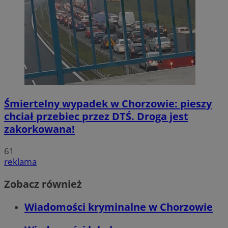
Śmiertelny wypadek w Chorzowie: pieszy
chciał przebiec przez DTŚ. Droga jest
zakorkowana!
61
reklama
Zobacz również
Wiadomości kryminalne w Chorzowie