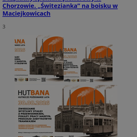
Chorzowie. „Świtezianka” na boisku w
Maciejkowicach
3