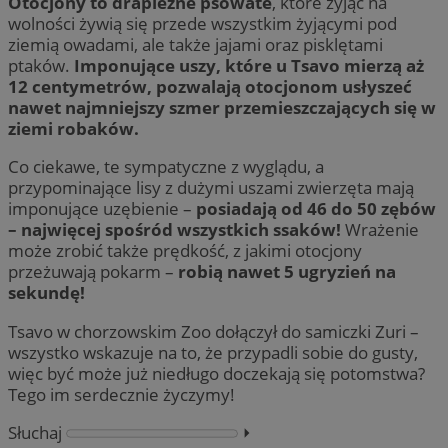
Otocjony to drapieżne psowate
, które żyjąc na
wolności żywią się przede wszystkim żyjącymi pod
ziemią owadami, ale także jajami oraz pisklętami
ptaków.
Imponujące uszy, które u Tsavo mierzą aż
12 centymetrów, pozwalają otocjonom usłyszeć
nawet najmniejszy szmer przemieszczających się w
ziemi robaków.
Co ciekawe, te sympatyczne z wyglądu, a
przypominające lisy z dużymi uszami zwierzęta mają
imponujące uzębienie –
posiadają od 46 do 50 zębów
– najwięcej spośród wszystkich ssaków!
Wrażenie
może zrobić także prędkość, z jakimi otocjony
przeżuwają pokarm –
robią nawet 5 ugryzień na
sekundę!
Tsavo w chorzowskim Zoo dołączył do samiczki Zuri –
wszystko wskazuje na to, że przypadli sobie do gusty,
więc być może już niedługo doczekają się potomstwa?
Tego im serdecznie życzymy!
Słuchaj
⏵︎