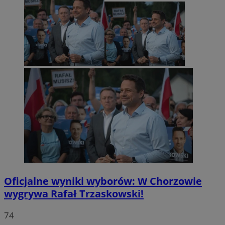
Oficjalne wyniki wyborów: W Chorzowie
wygrywa Rafał Trzaskowski!
74