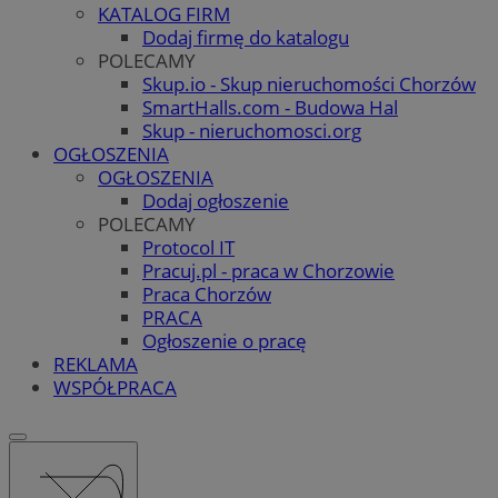
KATALOG FIRM
Dodaj firmę do katalogu
POLECAMY
Skup.io - Skup nieruchomości Chorzów
SmartHalls.com - Budowa Hal
Skup - nieruchomosci.org
OGŁOSZENIA
OGŁOSZENIA
Dodaj ogłoszenie
POLECAMY
Protocol IT
Pracuj.pl - praca w Chorzowie
Praca Chorzów
PRACA
Ogłoszenie o pracę
REKLAMA
WSPÓŁPRACA