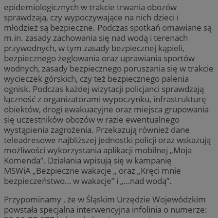
epidemiologicznych w trakcie trwania obozów
sprawdzają, czy wypoczywające na nich dzieci i
młodzież są bezpieczne. Podczas spotkań omawiane są
m.in. zasady zachowania się nad wodą i terenach
przywodnych, w tym zasady bezpiecznej kąpieli,
bezpiecznego żeglowania oraz uprawiania sportów
wodnych, zasady bezpiecznego poruszania się w trakcie
wycieczek górskich, czy też bezpiecznego palenia
ognisk. Podczas każdej wizytacji policjanci sprawdzają
łączność z organizatorami wypoczynku, infrastrukturę
obiektów, drogi ewakuacyjne oraz miejsca grupowania
się uczestników obozów w razie ewentualnego
wystąpienia zagrożenia. Przekazują również dane
teleadresowe najbliższej jednostki policji oraz wskazują
możliwości wykorzystania aplikacji mobilnej „Moja
Komenda”. Działania wpisują się w kampanię
MSWiA „Bezpieczne wakacje „ oraz „Kręci mnie
bezpieczeństwo… w wakacje” i „…nad wodą”.
Przypominamy , że w Śląskim Urzędzie Wojewódzkim
powstała specjalna interwencyjna infolinia o numerze: