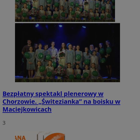
Bezpłatny spektakl plenerowy w
Chorzowie. „Świtezianka” na boisku w
Maciejkowicach
3