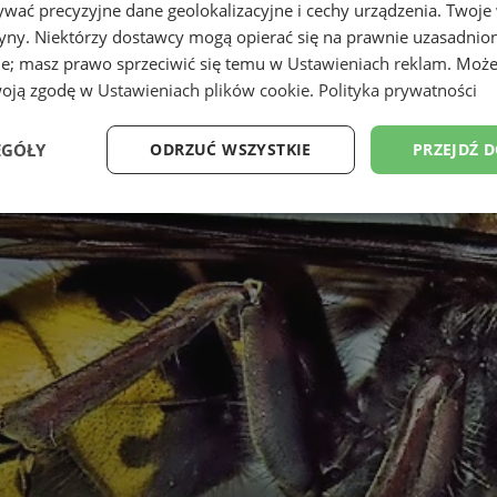
wać precyzyjne dane geolokalizacyjne i cechy urządzenia. Twoje
tryny. Niektórzy dostawcy mogą opierać się na prawnie uzasadnio
ie; masz prawo sprzeciwić się temu w
Ustawieniach reklam
. Może
woją zgodę w
Ustawieniach plików cookie
.
Polityka prywatności
EGÓŁY
ODRZUĆ WSZYSTKIE
PRZEJDŹ 
Wydajność
Targetowanie
Funkcjonalność
Ni
ezbędne
Wydajność
Targetowanie
Funkcjonalność
Niesklasyfikow
ie umożliwiają korzystanie z podstawowych funkcji strony internetowej, takich jak log
Bez niezbędnych plików cookie nie można prawidłowo korzystać ze strony internetowe
Okres
Provider
/
Domena
Opis
przechowywania