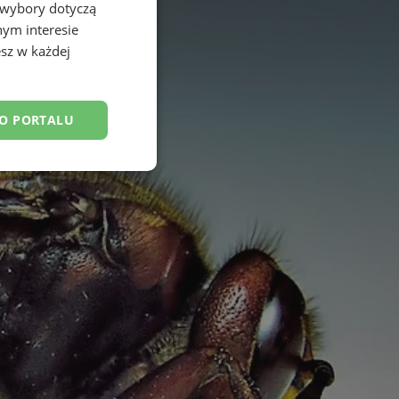
 wybory dotyczą
nym interesie
sz w każdej
DO PORTALU
esklasyfikowane
ane
owanie użytkownika i
j.