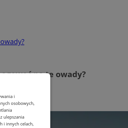
e owady?
 reagować na te owady?
ywania i
danych osobowych,
etlania
az ulepszania
 i innych celach,