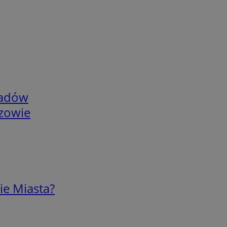
adów
rzowie
ie Miasta?