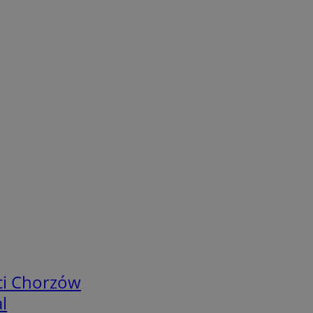
ci Chorzów
l