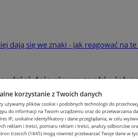
iej dają się we znaki - jak reagować na t
bardziej dają się we znaki – jak
lne korzystanie z Twoich danych
rzy używamy plików cookie i podobnych technologii do przechow
ępu do informacji na Twoim urządzeniu oraz do przetwarzania 
dres IP, unikalne identyfikatory i dane przeglądania, w celu wyświ
h reklam i treści, pomiaru reklam i treści, analizy odbiorców or
tron trzecich (1845)
mogą również przetwarzać Twoje dane w tych