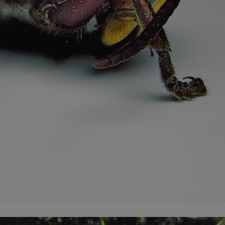
entyfikator sesji.
entyfikator sesji.
entyfikator sesji.
rzez usługę Cookie-
preferencji
 na pliki cookie.
ookie Cookie-
niania ludzi i
trony internetowej,
e ważnych raportów
ryny internetowej.
nformacje o zgodzie
ncjach dotyczących
ia z witryny.
olityki prywatności
ich przestrzeganie
temu użytkownik nie
woich preferencji,
 z regulacjami
erów obsługuje
ekście
lu optymalizacji