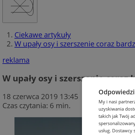
Ciekawe artykuły
W upały osy i szerszenie coraz bardz
reklama
W upały osy i szerszenie coraz 
Odpowiedzia
18 czerwca 2019 13:45
My i nasi partne
Czas czytania: 6 min.
uzyskiwania dost
takich jak Twój a
spersonalizowanyc
usług.
Dostawcy s