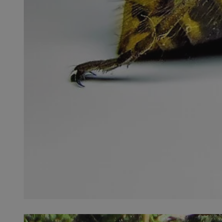
QeSessID
MvSessID
SessID
CookieScriptConse
__cf_bm
VISITOR_PRIVACY_
INGRESSCOOKIE