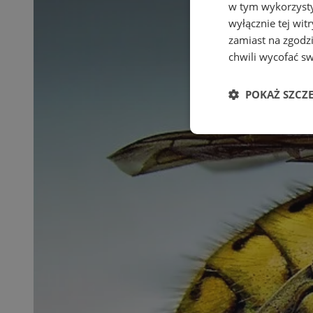
w tym wykorzysty
wyłącznie tej wi
zamiast na zgodz
chwili wycofać s
POKAŻ SZCZ
Niezbędne
Ni
Niezbędne pliki cook
zarządzanie kontem. 
Nazwa