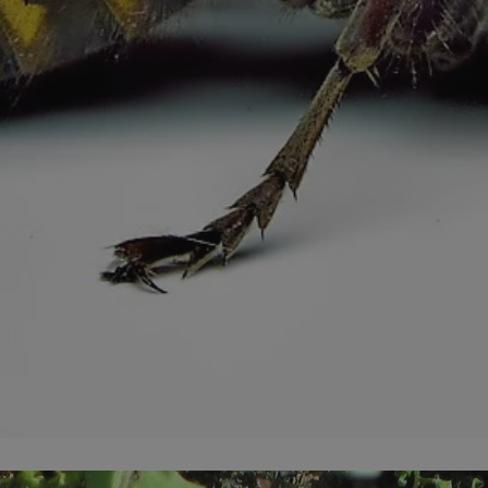
mojchorzow.pl
1 rok
Ten plik cookie przechowuje id
mojchorzow.pl
1 rok
Ten plik cookie przechowuje id
mojchorzow.pl
1 rok
Ten plik cookie przechowuje id
nt
4 tygodnie 2 dni
Ten plik cookie jest używany p
CookieScript
Script.com do zapamiętywania 
mojchorzow.pl
dotyczących zgody użytkownika
Jest to konieczne, aby baner c
Script.com działał poprawnie.
29 minut 53
Ten plik cookie służy do rozróż
Cloudflare Inc.
sekundy
botów. Jest to korzystne dla s
.temu.com
ponieważ umożliwia tworzeni
na temat korzystania z jej wit
METADATA
5 miesięcy 4
Ten plik cookie przechowuje i
YouTube
tygodnie
użytkownika oraz jego prefere
.youtube.com
prywatności podczas korzystan
Rejestruje wybory dotyczące p
Google Privacy Policy
i ustawień zgody, zapewniając 
w kolejnych wizytach. Dzięki 
musi ponownie konfigurować s
co zwiększa wygodę i zgodność
ochrony danych.
Sesja
Rejestruje, który klaster serw
NGINX Inc.
gościa. Jest to używane w kont
bh.contextweb.com
równoważenia obciążenia w ce
doświadczenia użytkownika.