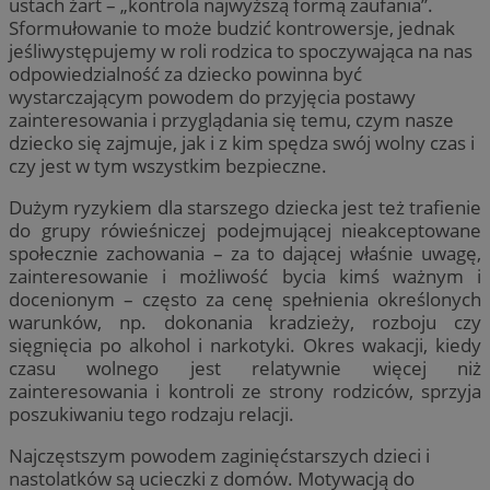
ustach żart – „kontrola najwyższą formą zaufania”.
Sformułowanie to może budzić kontrowersje, jednak
jeśliwystępujemy w roli rodzica to spoczywająca na nas
odpowiedzialność za dziecko powinna być
wystarczającym powodem do przyjęcia postawy
zainteresowania i przyglądania się temu, czym nasze
dziecko się zajmuje, jak i z kim spędza swój wolny czas i
czy jest w tym wszystkim bezpieczne.
Dużym ryzykiem dla starszego dziecka jest też trafienie
do grupy rówieśniczej podejmującej nieakceptowane
społecznie zachowania – za to dającej właśnie uwagę,
zainteresowanie i możliwość bycia kimś ważnym i
docenionym – często za cenę spełnienia określonych
warunków, np. dokonania kradzieży, rozboju czy
sięgnięcia po alkohol i narkotyki. Okres wakacji, kiedy
czasu wolnego jest relatywnie więcej niż
zainteresowania i kontroli ze strony rodziców, sprzyja
poszukiwaniu tego rodzaju relacji.
Najczęstszym powodem zaginięćstarszych dzieci i
nastolatków są ucieczki z domów. Motywacją do