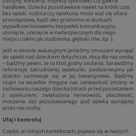
(festyny, koncerty, imprezy sportowe) czy galerie
handlowe. Dziecko pozostawione nawet na krótki czas
bez opieki rodzica czy opiekuna, może stać się ofiarą
przestępstwa, bądź ulec groźnemu w skutkach
wypadkowi losowemu (wypadek komunikacyjny,
utonięcie, utknięcie w niebezpiecznym dla niego
miejscu takim jak studzienka, głęboki rów, itp. ).
Jeśli w okresie wakacyjnym jesteśmy zmuszeni wynająć
do opieki nad dzieckiem dotychczas obcą dla nas osobę
– bądźmy pewni, że to ktoś godny zaufania. Sprawdźmy
referencje zatrudnianej opiekunki, poobserwujmy jak
dziecko zachowuje się w jej towarzystwie. Bądźmy
czujni na wszelkie mogące nas zaniepokoić zmiany w
zachowaniu naszego dziecka (strach przed pozostaniem
z opiekunem, zwiększona nerwowość, płaczliwość,
moczenie się) pozostawianego pod opieką wynajętej
przez nas osoby.
Ufaj i kontroluj
Często, w różnych kontekstach, pojawia się w naszych