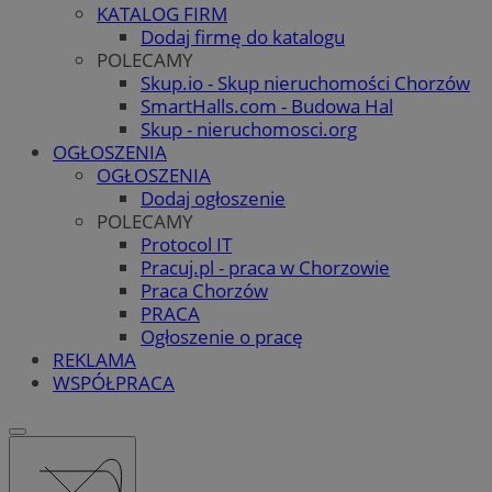
KATALOG FIRM
Dodaj firmę do katalogu
POLECAMY
Skup.io - Skup nieruchomości Chorzów
SmartHalls.com - Budowa Hal
Skup - nieruchomosci.org
OGŁOSZENIA
OGŁOSZENIA
Dodaj ogłoszenie
POLECAMY
Protocol IT
Pracuj.pl - praca w Chorzowie
Praca Chorzów
PRACA
Ogłoszenie o pracę
REKLAMA
WSPÓŁPRACA