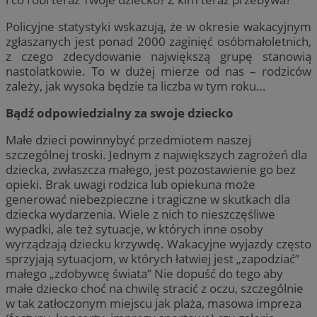
Policyjne statystyki wskazują, że w okresie wakacyjnym
zgłaszanych jest ponad 2000 zaginięć osóbmałoletnich,
z czego zdecydowanie największą grupę stanowią
nastolatkowie. To w dużej mierze od nas – rodziców
zależy, jak wysoka będzie ta liczba w tym roku…
Bądź odpowiedzialny za swoje dziecko
Małe dzieci powinnybyć przedmiotem naszej
szczególnej troski. Jednym z największych zagrożeń dla
dziecka, zwłaszcza małego, jest pozostawienie go bez
opieki. Brak uwagi rodzica lub opiekuna może
generować niebezpieczne i tragiczne w skutkach dla
dziecka wydarzenia. Wiele z nich to nieszczęśliwe
wypadki, ale też sytuacje, w których inne osoby
wyrządzają dziecku krzywdę. Wakacyjne wyjazdy często
sprzyjają sytuacjom, w których łatwiej jest „zapodziać”
małego „zdobywcę świata” Nie dopuść do tego aby
małe dziecko choć na chwilę stracić z oczu, szczególnie
w tak zatłoczonym miejscu jak plaża, masowa impreza