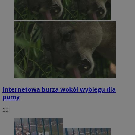
Internetowa burza wokół wybiegu dla
pumy
65