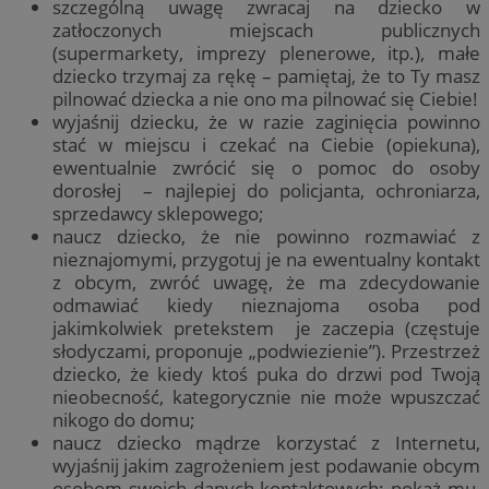
szczególną uwagę zwracaj na dziecko w
zatłoczonych miejscach publicznych
(supermarkety, imprezy plenerowe, itp.), małe
dziecko trzymaj za rękę – pamiętaj, że to Ty masz
pilnować dziecka a nie ono ma pilnować się Ciebie!
wyjaśnij dziecku, że w razie zaginięcia powinno
stać w miejscu i czekać na Ciebie (opiekuna),
ewentualnie zwrócić się o pomoc do osoby
dorosłej – najlepiej do policjanta, ochroniarza,
sprzedawcy sklepowego;
naucz dziecko, że nie powinno rozmawiać z
nieznajomymi, przygotuj je na ewentualny kontakt
z obcym, zwróć uwagę, że ma zdecydowanie
odmawiać kiedy nieznajoma osoba pod
jakimkolwiek pretekstem je zaczepia (częstuje
słodyczami, proponuje „podwiezienie”). Przestrzeż
dziecko, że kiedy ktoś puka do drzwi pod Twoją
nieobecność, kategorycznie nie może wpuszczać
nikogo do domu;
naucz dziecko mądrze korzystać z Internetu,
wyjaśnij jakim zagrożeniem jest podawanie obcym
osobom swoich danych kontaktowych; pokaż mu,