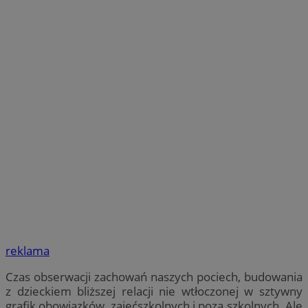
reklama
Czas obserwacji zachowań naszych pociech, budowania
z dzieckiem bliższej relacji nie wtłoczonej w sztywny
grafik obowiązków, zajęćszkolnych i poza szkolnych. Ale