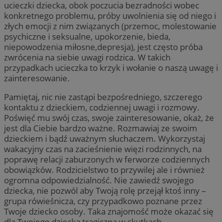
ucieczki dziecka, obok poczucia bezradności wobec
konkretnego problemu, próby uwolnienia się od niego i
złych emocji z nim związanych (przemoc, molestowanie
psychiczne i seksualne, upokorzenie, bieda,
niepowodzenia miłosne,depresja), jest często próba
zwrócenia na siebie uwagi rodzica. W takich
przypadkach ucieczka to krzyk i wołanie o naszą uwagę i
zainteresowanie.
Pamiętaj, nic nie zastąpi bezpośredniego, szczerego
kontaktu z dzieckiem, codziennej uwagi i rozmowy.
Poświęć mu swój czas, swoje zainteresowanie, okaż, że
jest dla Ciebie bardzo ważne. Rozmawiaj ze swoim
dzieckiem i bądź uważnym słuchaczem. Wykorzystaj
wakacyjny czas na zacieśnienie więzi rodzinnych, na
poprawę relacji zaburzonych w ferworze codziennych
obowiązków. Rodzicielstwo to przywilej ale i również
ogromna odpowiedzialność. Nie zawiedź swojego
dziecka, nie pozwól aby Twoją rolę przejął ktoś inny –
grupa rówieśnicza, czy przypadkowo poznane przez
Twoje dziecko osoby. Taka znajomość może okazać się
dla Twojego dziecka tragiczna w skutkach.