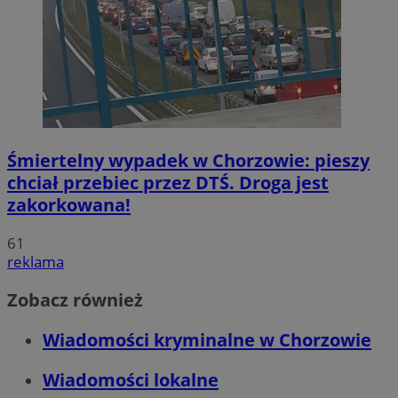
Śmiertelny wypadek w Chorzowie: pieszy
chciał przebiec przez DTŚ. Droga jest
zakorkowana!
61
reklama
Zobacz również
Wiadomości kryminalne w Chorzowie
Wiadomości lokalne