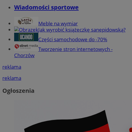
Wiadomości sportowe
Meble na wymiar
Jak wyrobić książeczkę sanepidowską?
Części samochodowe do -70%
Tworzenie stron internetowych -
Chorzów
reklama
reklama
Ogłoszenia