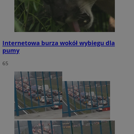
Internetowa burza wokół wybiegu dla
pumy
65