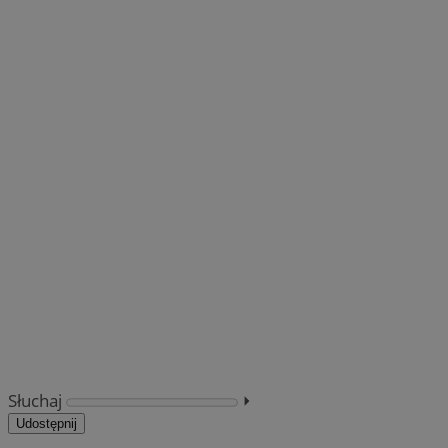
Słuchaj
⏵︎
Udostępnij