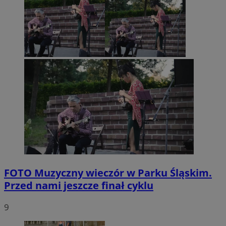
FOTO
Muzyczny wieczór w Parku Śląskim.
Przed nami jeszcze finał cyklu
9