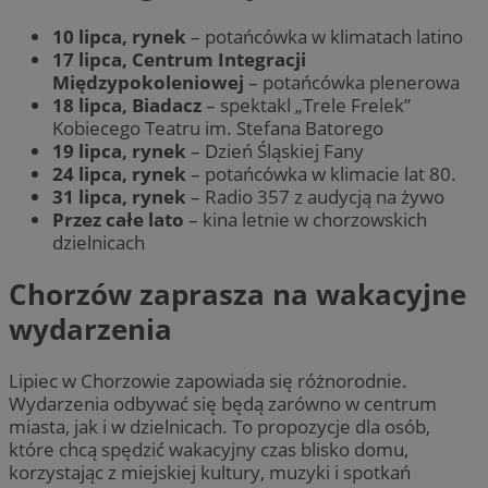
10 lipca, rynek
– potańcówka w klimatach latino
17 lipca, Centrum Integracji
Międzypokoleniowej
– potańcówka plenerowa
18 lipca, Biadacz
– spektakl „Trele Frelek”
Kobiecego Teatru im. Stefana Batorego
19 lipca, rynek
– Dzień Śląskiej Fany
24 lipca, rynek
– potańcówka w klimacie lat 80.
31 lipca, rynek
– Radio 357 z audycją na żywo
Przez całe lato
– kina letnie w chorzowskich
dzielnicach
Chorzów zaprasza na wakacyjne
wydarzenia
Lipiec w Chorzowie zapowiada się różnorodnie.
Wydarzenia odbywać się będą zarówno w centrum
miasta, jak i w dzielnicach. To propozycje dla osób,
które chcą spędzić wakacyjny czas blisko domu,
korzystając z miejskiej kultury, muzyki i spotkań