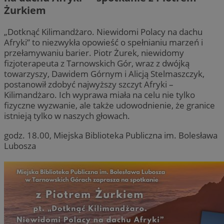
skutec
Yo
do ki
Żurkiem
użytk
uid
.criteo.com
1 rok
Te
Jako p
za
admini
„Dotknąć Kilimandżaro. Niewidomi Polacy na dachu
je
można
pr
Afryki” to niezwykła opowieść o spełnianiu marzeń i
do śl
w
różny
przełamywaniu barier. Piotr Żurek, niewidomy
m
domen
id
fizjoterapeuta z Tarnowskich Gór, wraz z dwójką
uż
__gpi
.mojchorzow.pl
1 rok
Ten pl
towarzyszy, Dawidem Górnym i Alicją Stelmaszczyk,
gr
prawd
ak
postanowił zdobyć najwyższy szczyt Afryki –
używa
in
śledze
Kilimandżaro. Ich wyprawa miała na celu nie tylko
mo
celów
st
fizyczne wyzwanie, ale także udowodnienie, że granice
groma
ce
inform
istnieją tylko w naszych głowach.
ra
temat 
użytk
YSC
Sesja
Te
Google LLC
godz. 18.00, Miejska Biblioteka Publiczna im. Bolesława
wskaź
us
.youtube.com
wydaj
Yo
Lubosza
inter
śl
celu 
os
doświ
użytk
obuid
2 miesiące 4
Te
Outbrain Inc.
tygodnie
do
.outbrain.com
APC
.doubleclick.net
5 miesięcy 4
Ten pl
a
tygodnie
używa
id
śledze
uż
użytk
do
wykry
uż
poten