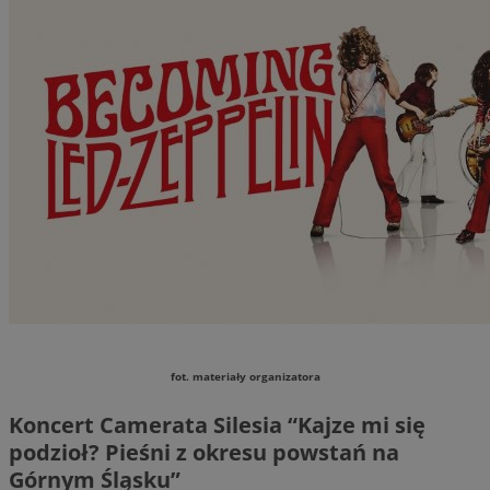
fot. materiały organizatora
Koncert Camerata Silesia “Kajze mi się
podzioł? Pieśni z okresu powstań na
Górnym Śląsku”