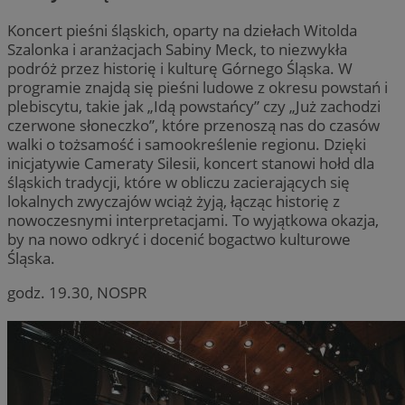
Koncert pieśni śląskich, oparty na dziełach Witolda
Szalonka i aranżacjach Sabiny Meck, to niezwykła
podróż przez historię i kulturę Górnego Śląska. W
programie znajdą się pieśni ludowe z okresu powstań i
plebiscytu, takie jak „Idą powstańcy” czy „Już zachodzi
czerwone słoneczko”, które przenoszą nas do czasów
walki o tożsamość i samookreślenie regionu. Dzięki
inicjatywie Cameraty Silesii, koncert stanowi hołd dla
śląskich tradycji, które w obliczu zacierających się
lokalnych zwyczajów wciąż żyją, łącząc historię z
nowoczesnymi interpretacjami. To wyjątkowa okazja,
by na nowo odkryć i docenić bogactwo kulturowe
Śląska.
godz. 19.30, NOSPR