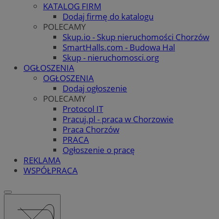
KATALOG FIRM
Dodaj firmę do katalogu
POLECAMY
Skup.io - Skup nieruchomości Chorzów
SmartHalls.com - Budowa Hal
Skup - nieruchomosci.org
OGŁOSZENIA
OGŁOSZENIA
Dodaj ogłoszenie
POLECAMY
Protocol IT
Pracuj.pl - praca w Chorzowie
Praca Chorzów
PRACA
Ogłoszenie o pracę
REKLAMA
WSPÓŁPRACA