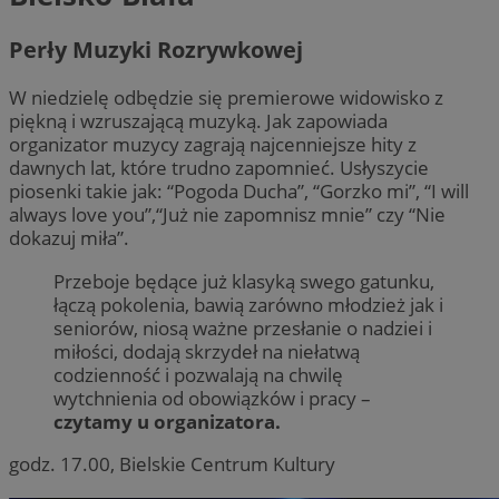
Perły Muzyki Rozrywkowej
W niedzielę odbędzie się premierowe widowisko z
piękną i wzruszającą muzyką. Jak zapowiada
organizator muzycy zagrają najcenniejsze hity z
dawnych lat, które trudno zapomnieć. Usłyszycie
piosenki takie jak: “Pogoda Ducha”, “Gorzko mi”, “I will
always love you”,“Już nie zapomnisz mnie” czy “Nie
dokazuj miła”.
Przeboje będące już klasyką swego gatunku,
łączą pokolenia, bawią zarówno młodzież jak i
seniorów, niosą ważne przesłanie o nadziei i
miłości, dodają skrzydeł na niełatwą
codzienność i pozwalają na chwilę
wytchnienia od obowiązków i pracy –
czytamy u organizatora.
godz. 17.00, Bielskie Centrum Kultury