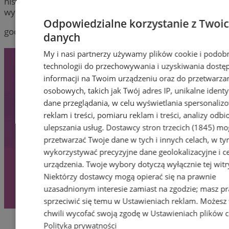
historię pełną śmiechu, emocji i niespodziewanych
wydarzeń!
Odpowiedzialne korzystanie z Twoi
godz. 19.00, Tarogórskie Centrum Kultury
danych
My i nasi partnerzy używamy plików cookie i podob
technologii do przechowywania i uzyskiwania dostę
informacji na Twoim urządzeniu oraz do przetwarza
osobowych, takich jak Twój adres IP, unikalne identyf
dane przeglądania, w celu wyświetlania spersonali
reklam i treści, pomiaru reklam i treści, analizy odb
ulepszania usług.
Dostawcy stron trzecich (1845)
mog
przetwarzać Twoje dane w tych i innych celach, w t
wykorzystywać precyzyjne dane geolokalizacyjne i c
urządzenia. Twoje wybory dotyczą wyłącznie tej witr
Niektórzy dostawcy mogą opierać się na prawnie
uzasadnionym interesie zamiast na zgodzie; masz p
sprzeciwić się temu w
Ustawieniach reklam
. Możesz
chwili wycofać swoją zgodę w
Ustawieniach plików 
Polityka prywatności