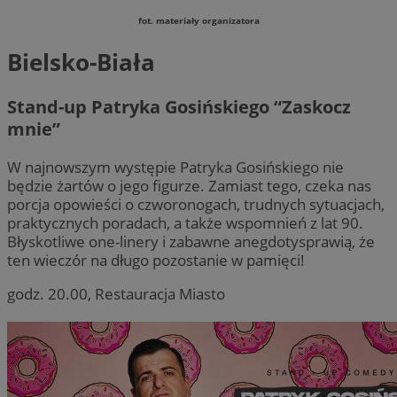
bh.contextweb.com
fot. materiały organizatora
Bielsko-Biała
Stand-up Patryka Gosińskiego “Zaskocz
mnie”
li_gc
5 miesię
LinkedIn
W najnowszym występie Patryka Gosińskiego nie
tygodn
Corporation
będzie żartów o jego figurze. Zamiast tego, czeka nas
.linkedin.com
porcja opowieści o czworonogach, trudnych sytuacjach,
praktycznych poradach, a także wspomnień z lat 90.
Błyskotliwe one-linery i zabawne anegdotysprawią, że
ten wieczór na długo pozostanie w pamięci!
Provider
/
godz. 20.00, Restauracja Miasto
Nazwa
Domena
Provider
/
Okres
Nazwa
Opis
openstat_umr82x34smn6q1fh3rh8cq6ef68ktX
.openstat.eu
Domena
Provider
/
przechowywania
Okres
Nazwa
Op
Domena
przechowywania
openstat_gid
.openstat.eu
VP
.contextweb.com
11 miesięcy 4
Ten pl
tygodnie
używa
pb_rtb_ev_part
1 rok
Te
PulsePoint (now
openstat_pbi939arq54rnXd9niic7teXu4ylbu
.openstat.eu
śledze
do
part of Internet
rapor
po
Brands)