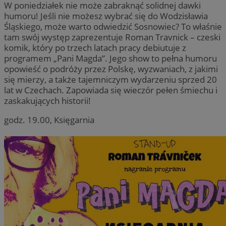
W poniedziałek nie może zabraknąć solidnej dawki
humoru! Jeśli nie możesz wybrać się do Wodzisławia
Śląskiego, może warto odwiedzić Sosnowiec? To właśnie
tam swój występ zaprezentuje Roman Travnick – czeski
komik, który po trzech latach pracy debiutuje z
Google Privacy Policy
programem „Pani Magda”. Jego show to pełna humoru
opowieść o podróży przez Polskę, wyzwaniach, z jakimi
się mierzy, a także tajemniczym wydarzeniu sprzed 20
__cf_bm
29 minu
lat w Czechach. Zapowiada się wieczór pełen śmiechu i
Cloudflare Inc.
sekun
.temu.com
zaskakujących historii!
godz. 19.00, Księgarnia
VISITOR_PRIVACY_METADATA
5 miesię
YouTube
tygodn
.youtube.com