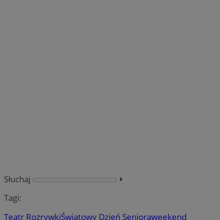
Słuchaj
⏵︎
Tagi:
Teatr Rozrywki
Światowy Dzień Seniora
weekend