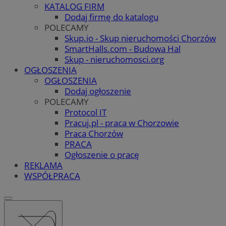
KATALOG FIRM
Dodaj firmę do katalogu
POLECAMY
Skup.io - Skup nieruchomości Chorzów
SmartHalls.com - Budowa Hal
Skup - nieruchomosci.org
OGŁOSZENIA
OGŁOSZENIA
Dodaj ogłoszenie
POLECAMY
Protocol IT
Pracuj.pl - praca w Chorzowie
Praca Chorzów
PRACA
Ogłoszenie o pracę
REKLAMA
WSPÓŁPRACA