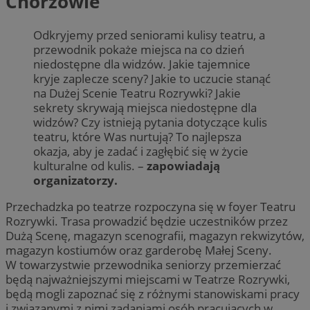
Chorzowie
Odkryjemy przed seniorami kulisy teatru, a
przewodnik pokaże miejsca na co dzień
niedostępne dla widzów. Jakie tajemnice
kryje zaplecze sceny? Jakie to uczucie stanąć
na Dużej Scenie Teatru Rozrywki? Jakie
sekrety skrywają miejsca niedostępne dla
widzów? Czy istnieją pytania dotyczące kulis
teatru, które Was nurtują? To najlepsza
okazja, aby je zadać i zagłębić się w życie
kulturalne od kulis. –
zapowiadają
organizatorzy.
Przechadzka po teatrze rozpoczyna się w foyer Teatru
Rozrywki. Trasa prowadzić będzie uczestników przez
Dużą Scenę, magazyn scenografii, magazyn rekwizytów,
magazyn kostiumów oraz garderobę Małej Sceny.
W towarzystwie przewodnika seniorzy przemierzać
będą najważniejszymi miejscami w Teatrze Rozrywki,
będą mogli zapoznać się z różnymi stanowiskami pracy
i związanymi z nimi zadaniami osób pracujących w