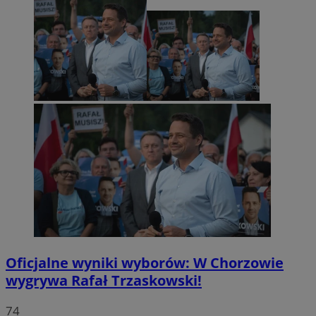
Oficjalne wyniki wyborów: W Chorzowie
wygrywa Rafał Trzaskowski!
74