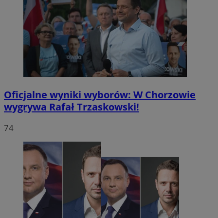
Oficjalne wyniki wyborów: W Chorzowie
wygrywa Rafał Trzaskowski!
74