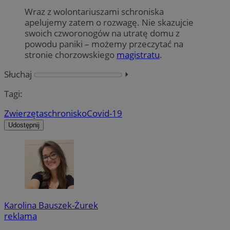
Wraz z wolontariuszami schroniska
apelujemy zatem o rozwagę. Nie skazujcie
swoich czworonogów na utratę domu z
powodu paniki – możemy przeczytać na
stronie chorzowskiego
magistratu
.
Słuchaj
⏵︎
Tagi:
Zwierzęta
schronisko
Covid-19
Udostępnij
Karolina Bauszek-Żurek
reklama