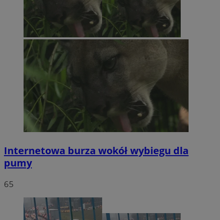
Internetowa burza wokół wybiegu dla
pumy
65