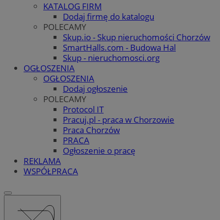
KATALOG FIRM
Dodaj firmę do katalogu
POLECAMY
Skup.io - Skup nieruchomości Chorzów
SmartHalls.com - Budowa Hal
Skup - nieruchomosci.org
OGŁOSZENIA
OGŁOSZENIA
Dodaj ogłoszenie
POLECAMY
Protocol IT
Pracuj.pl - praca w Chorzowie
Praca Chorzów
PRACA
Ogłoszenie o pracę
REKLAMA
WSPÓŁPRACA