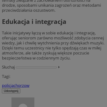
tematy związane z zachowaniem ostrożności na
drodze, sposobami unikania zagrożeń oraz metodami
przeciwdziałania oszustwom.
Edukacja i integracja
Takie inicjatywy łączą w sobie edukację i integrację,
oferując seniorom zarówno możliwość zdobycia cennej
wiedzy, jak i chwilę wytchnienia przy dźwiękach muzyki.
Dzięki temu uczestnicy nie tylko spędzają czas w miłej
atmosferze, ale także zyskują większe poczucie
bezpieczeństwa w codziennym życiu.
Słuchaj
⏵︎
Tagi:
policja
chorzow
Udostępnij