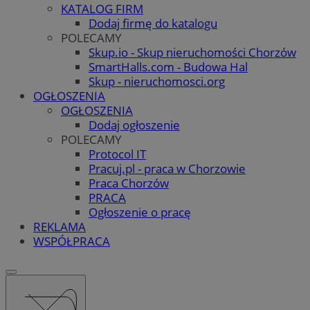
KATALOG FIRM
Dodaj firmę do katalogu
POLECAMY
Skup.io - Skup nieruchomości Chorzów
SmartHalls.com - Budowa Hal
Skup - nieruchomosci.org
OGŁOSZENIA
OGŁOSZENIA
Dodaj ogłoszenie
POLECAMY
Protocol IT
Pracuj.pl - praca w Chorzowie
Praca Chorzów
PRACA
Ogłoszenie o pracę
REKLAMA
WSPÓŁPRACA