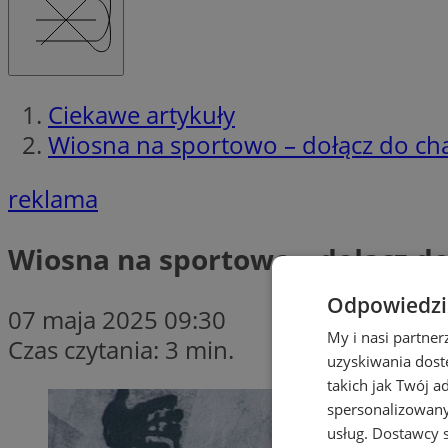
Ciekawe artykuły
Wiosna na sportowo – dołącz do cha
reklama
Wiosna na sportowo – dołącz do
Odpowiedzia
07 maja 2025 09:30
My i nasi partne
Czas czytania: 3 min.
uzyskiwania dost
takich jak Twój a
spersonalizowanyc
usług.
Dostawcy s