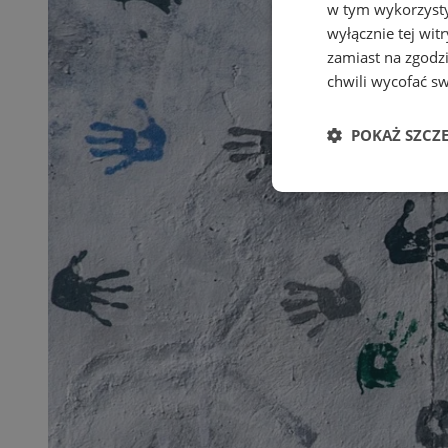
w tym wykorzysty
wyłącznie tej wi
zamiast na zgodz
chwili wycofać s
POKAŻ SZCZ
Niezbędne
Ni
Niezbędne pliki cook
zarządzanie kontem. 
Nazwa