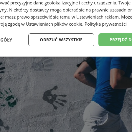
wać precyzyjne dane geolokalizacyjne i cechy urządzenia. Twoje
tryny. Niektórzy dostawcy mogą opierać się na prawnie uzasadnio
ie; masz prawo sprzeciwić się temu w
Ustawieniach reklam
. Może
woją zgodę w
Ustawieniach plików cookie
.
Polityka prywatności
EGÓŁY
ODRZUĆ WSZYSTKIE
PRZEJDŹ 
Wydajność
Targetowanie
Funkcjonalność
Ni
ezbędne
Wydajność
Targetowanie
Funkcjonalność
Niesklasyfikow
ie umożliwiają korzystanie z podstawowych funkcji strony internetowej, takich jak log
Bez niezbędnych plików cookie nie można prawidłowo korzystać ze strony internetowe
Okres
Provider
/
Domena
Opis
przechowywania