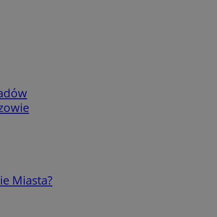
adów
rzowie
ie Miasta?