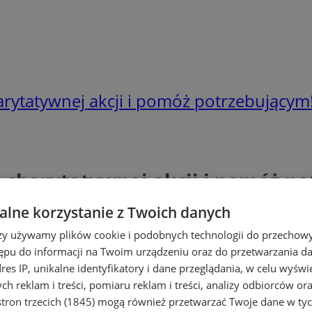
rytatywnej akcji i pomóż potrzebującym
 charytatywnej akcji i pomóż p
lne korzystanie z Twoich danych
rzy używamy plików cookie i podobnych technologii do przechow
ępu do informacji na Twoim urządzeniu oraz do przetwarzania 
dres IP, unikalne identyfikatory i dane przeglądania, w celu wyświ
h reklam i treści, pomiaru reklam i treści, analizy odbiorców or
tron trzecich (1845)
mogą również przetwarzać Twoje dane w tych