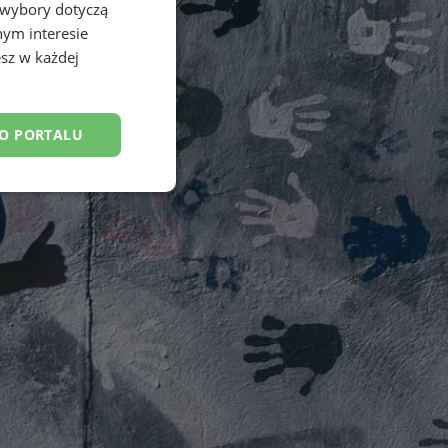
 wybory dotyczą
nym interesie
sz w każdej
DO PORTALU
esklasyfikowane
ane
owanie użytkownika i
j.