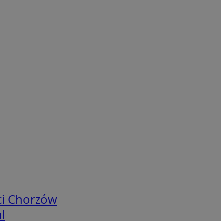
ci Chorzów
l