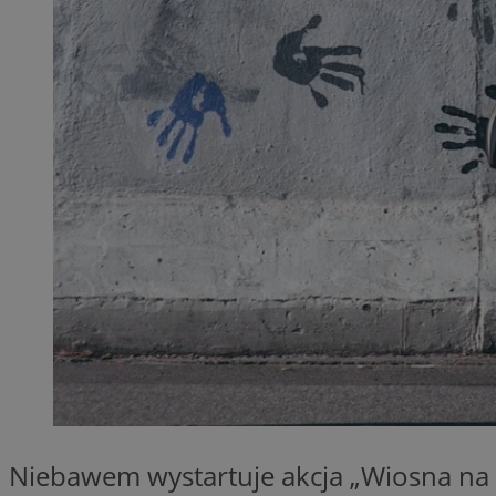
QeSessID
MvSessID
SessID
CookieScriptConse
__cf_bm
VISITOR_PRIVACY_
INGRESSCOOKIE
Niebawem wystartuje akcja „Wiosna na