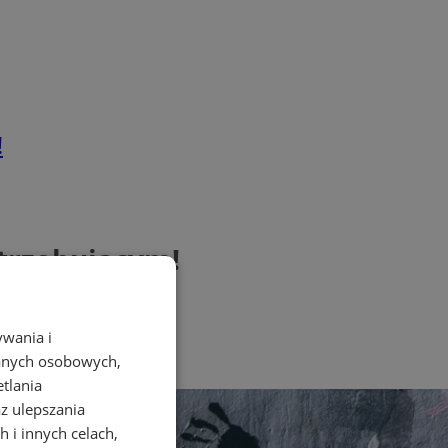
!
otrzebującym!
ywania i
danych osobowych,
etlania
az ulepszania
 i innych celach,