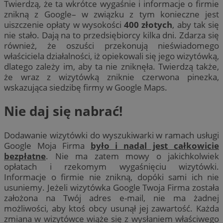
Twierdzą, że ta wkrótce wygaśnie i informacje o firmie
znikną z Google– w związku z tym konieczne jest
uiszczenie opłaty w wysokości
400 złotych
, aby tak się
nie stało. Dają na to przedsiębiorcy kilka dni. Zdarza się
również, że oszuści przekonują nieświadomego
właściciela działalności, iż opiekowali się jego wizytówką,
dlatego zależy im, aby ta nie zniknęła. Twierdzą także,
że wraz z wizytówką zniknie czerwona pinezka,
wskazująca siedzibę firmy w Google Maps.
Nie daj się nabrać!
Dodawanie wizytówki do wyszukiwarki w ramach usługi
Google Moja Firma
było i nadal jest całkowicie
bezpłatne
. Nie ma zatem mowy o jakichkolwiek
opłatach i rzekomym wygaśnięciu wizytówki.
Informacje o firmie nie znikną, dopóki sami ich nie
usuniemy. Jeżeli wizytówka Google Twoja Firma została
założona na Twój adres e-mail, nie ma żadnej
możliwości, aby ktoś obcy usunął jej zawartość. Każda
zmiana w wizytówce wiąże się z wysłaniem właściwego