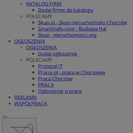
KATALOG FIRM
Dodaj firmę do katalogu
POLECAMY
Skup.io - Skup nieruchomości Chorzów
SmartHalls.com - Budowa Hal
Skup - nieruchomosci.org
OGŁOSZENIA
OGŁOSZENIA
Dodaj ogłoszenie
POLECAMY
Protocol IT
Pracuj.pl - praca w Chorzowie
Praca Chorzów
PRACA
Ogłoszenie o pracę
REKLAMA
WSPÓŁPRACA