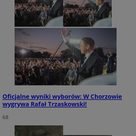
Oficjalne wyniki wyborów: W Chorzowie
wygrywa Rafał Trzaskowski!
68