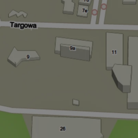
mojchorzow.pl
1 rok
Ten plik cookie przechowuje id
mojchorzow.pl
1 rok
Ten plik cookie przechowuje id
mojchorzow.pl
1 rok
Ten plik cookie przechowuje id
nt
4 tygodnie 2 dni
Ten plik cookie jest używany p
CookieScript
Script.com do zapamiętywania 
mojchorzow.pl
dotyczących zgody użytkownika
Jest to konieczne, aby baner c
Script.com działał poprawnie.
29 minut 53
Ten plik cookie służy do rozróż
Cloudflare Inc.
sekundy
botów. Jest to korzystne dla s
.temu.com
ponieważ umożliwia tworzeni
na temat korzystania z jej wit
METADATA
5 miesięcy 4
Ten plik cookie przechowuje i
YouTube
tygodnie
użytkownika oraz jego prefere
.youtube.com
prywatności podczas korzystan
Rejestruje wybory dotyczące p
Google Privacy Policy
i ustawień zgody, zapewniając 
w kolejnych wizytach. Dzięki 
musi ponownie konfigurować s
co zwiększa wygodę i zgodność
ochrony danych.
Sesja
Rejestruje, który klaster serw
NGINX Inc.
gościa. Jest to używane w kont
bh.contextweb.com
równoważenia obciążenia w ce
doświadczenia użytkownika.