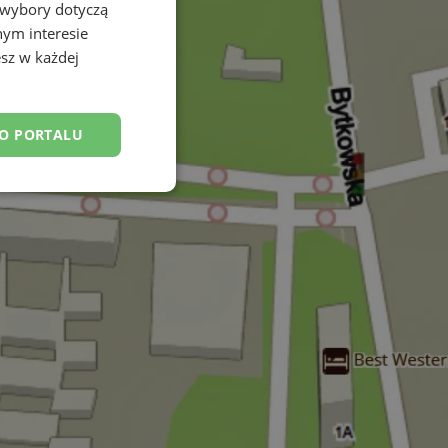
 wybory dotyczą
nym interesie
sz w każdej
DO PORTALU
esklasyfikowane
ane
owanie użytkownika i
j.