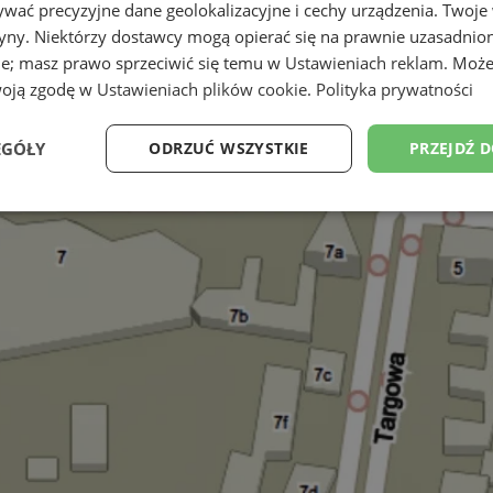
wać precyzyjne dane geolokalizacyjne i cechy urządzenia. Twoje
tryny. Niektórzy dostawcy mogą opierać się na prawnie uzasadnio
ie; masz prawo sprzeciwić się temu w
Ustawieniach reklam
. Może
woją zgodę w
Ustawieniach plików cookie
.
Polityka prywatności
EGÓŁY
ODRZUĆ WSZYSTKIE
PRZEJDŹ 
Wydajność
Targetowanie
Funkcjonalność
Ni
ezbędne
Wydajność
Targetowanie
Funkcjonalność
Niesklasyfikow
ie umożliwiają korzystanie z podstawowych funkcji strony internetowej, takich jak log
Bez niezbędnych plików cookie nie można prawidłowo korzystać ze strony internetowe
Okres
Provider
/
Domena
Opis
przechowywania