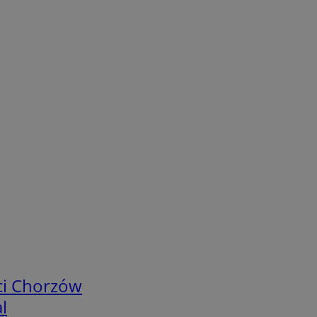
ci Chorzów
l