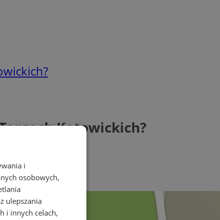
owickich?
Targach Katowickich?
ywania i
danych osobowych,
etlania
az ulepszania
 i innych celach,