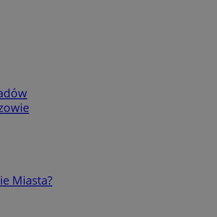
adów
rzowie
ie Miasta?