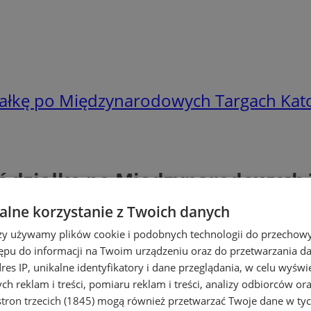
iałkę po Międzynarodowych Targach Kat
ć działkę po Międzynarodowych 
lne korzystanie z Twoich danych
rzy używamy plików cookie i podobnych technologii do przechow
ępu do informacji na Twoim urządzeniu oraz do przetwarzania 
dres IP, unikalne identyfikatory i dane przeglądania, w celu wyświ
h reklam i treści, pomiaru reklam i treści, analizy odbiorców or
tron trzecich (1845)
mogą również przetwarzać Twoje dane w tych