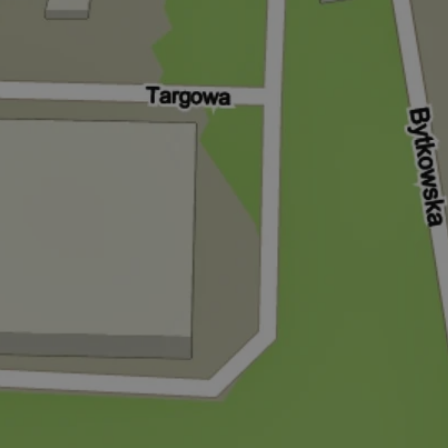
entyfikator sesji.
entyfikator sesji.
entyfikator sesji.
rzez usługę Cookie-
preferencji
 na pliki cookie.
ookie Cookie-
niania ludzi i
trony internetowej,
e ważnych raportów
ryny internetowej.
nformacje o zgodzie
ncjach dotyczących
ia z witryny.
olityki prywatności
ich przestrzeganie
temu użytkownik nie
woich preferencji,
 z regulacjami
erów obsługuje
ekście
lu optymalizacji