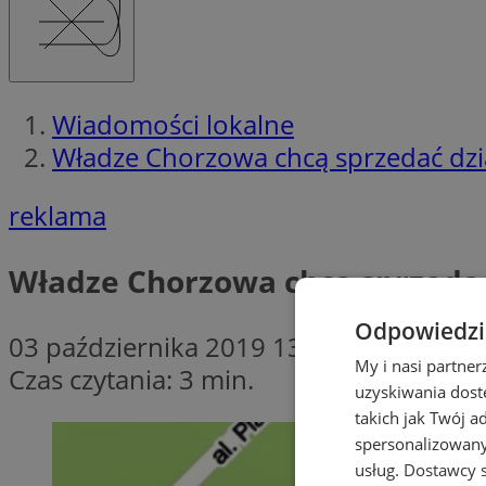
Wiadomości lokalne
Władze Chorzowa chcą sprzedać dz
reklama
Władze Chorzowa chcą sprzeda
Odpowiedzia
03 października 2019 13:30
My i nasi partne
Czas czytania: 3 min.
uzyskiwania dost
takich jak Twój a
spersonalizowanyc
usług.
Dostawcy s