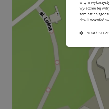
w tym wykorzysty
wyłącznie tej wi
zamiast na zgodz
chwili wycofać s
POKAŻ SZCZ
Niezbędne
Ni
Niezbędne pliki cook
zarządzanie kontem. 
Nazwa