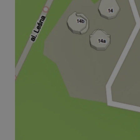
QeSessID
MvSessID
SessID
CookieScriptConse
__cf_bm
VISITOR_PRIVACY_
INGRESSCOOKIE