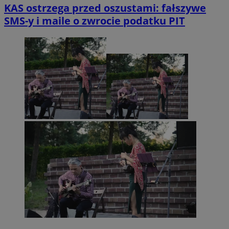
KAS ostrzega przed oszustami: fałszywe
SMS-y i maile o zwrocie podatku PIT