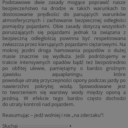
Podstawowe dwie zasady mogące poprawić nasze
bezpieczeństwo na drodze w takich warunkach to
dostosowanie prędkości do panujących warunków
atmosferycznych i zachowanie bezpiecznej odległości
pomiędzy pojazdami. Obie zasady dotyczą wszystkich
poruszających się pojazdami jednak ta związana z
bezpieczną odległością powinna być respektowana
zwłaszcza przez kierujących pojazdami ciężarowymi. Na
mokrej jezdni droga hamowania pojazdów o dużej
masie znacznie się wydłuża. Jeśli podróżujemy w
trakcie intensywnych opadów bądź też bezpośrednio
po obfitej ulewie, pamiętajmy o bardzo groźnym
zjawisku aquaplaningu, które
powoduje utratę przyczepności opony podczas jazdy po
nawierzchni pokrytej wodą. Spowodowane jest
to tworzeniem się warstwy wody między oponą a
jezdnią. W efekcie tego bardzo często dochodzi
do utraty kontroli nad pojazdem.
Reasumując – jedź wolniej i nie „na zderzaku”!
Słuchaj
⏵︎