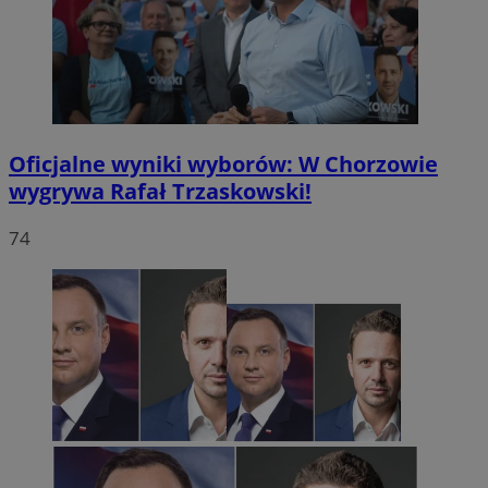
Oficjalne wyniki wyborów: W Chorzowie
wygrywa Rafał Trzaskowski!
74