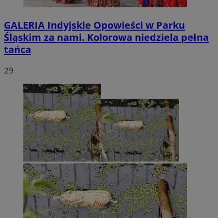
GALERIA
Indyjskie Opowieści w Parku
Śląskim za nami. Kolorowa niedziela pełna
tańca
29