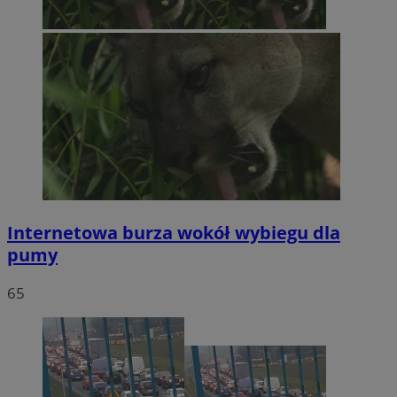
Internetowa burza wokół wybiegu dla
pumy
65