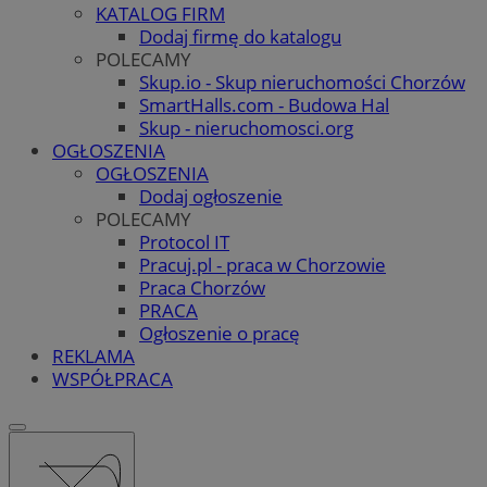
KATALOG FIRM
Dodaj firmę do katalogu
POLECAMY
Skup.io - Skup nieruchomości Chorzów
SmartHalls.com - Budowa Hal
Skup - nieruchomosci.org
OGŁOSZENIA
OGŁOSZENIA
Dodaj ogłoszenie
POLECAMY
Protocol IT
Pracuj.pl - praca w Chorzowie
Praca Chorzów
PRACA
Ogłoszenie o pracę
REKLAMA
WSPÓŁPRACA