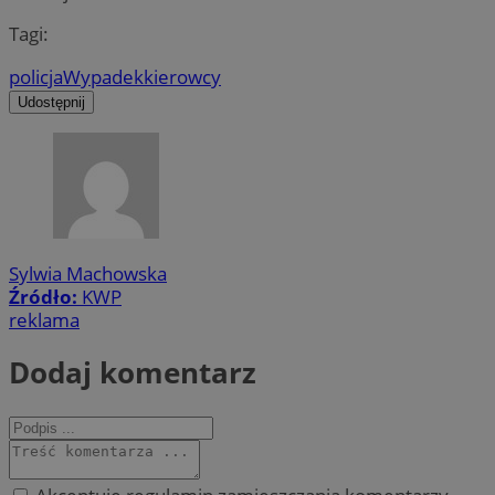
Tagi:
policja
Wypadek
kierowcy
Udostępnij
Sylwia Machowska
Źródło:
KWP
reklama
Dodaj komentarz