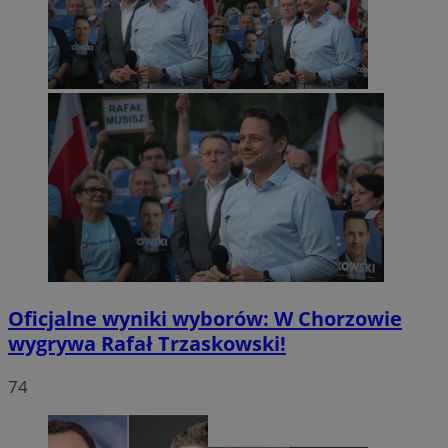
Oficjalne wyniki wyborów: W Chorzowie
wygrywa Rafał Trzaskowski!
74