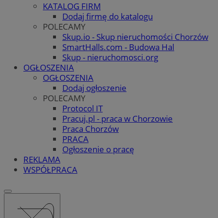
KATALOG FIRM
Dodaj firmę do katalogu
POLECAMY
Skup.io - Skup nieruchomości Chorzów
SmartHalls.com - Budowa Hal
Skup - nieruchomosci.org
OGŁOSZENIA
OGŁOSZENIA
Dodaj ogłoszenie
POLECAMY
Protocol IT
Pracuj.pl - praca w Chorzowie
Praca Chorzów
PRACA
Ogłoszenie o pracę
REKLAMA
WSPÓŁPRACA