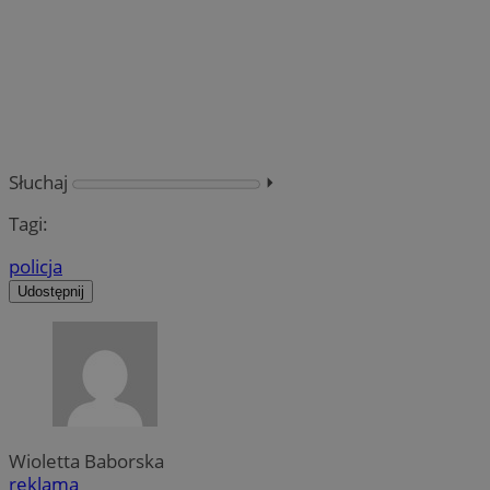
Słuchaj
⏵︎
Tagi:
policja
Udostępnij
Wioletta Baborska
reklama