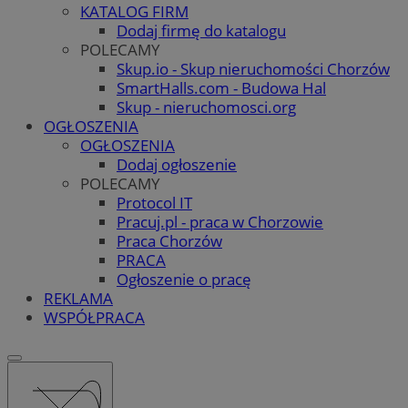
KATALOG FIRM
Dodaj firmę do katalogu
POLECAMY
Skup.io - Skup nieruchomości Chorzów
SmartHalls.com - Budowa Hal
Skup - nieruchomosci.org
OGŁOSZENIA
OGŁOSZENIA
Dodaj ogłoszenie
POLECAMY
Protocol IT
Pracuj.pl - praca w Chorzowie
Praca Chorzów
PRACA
Ogłoszenie o pracę
REKLAMA
WSPÓŁPRACA