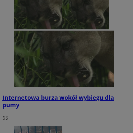
Internetowa burza wokół wybiegu dla
pumy
65