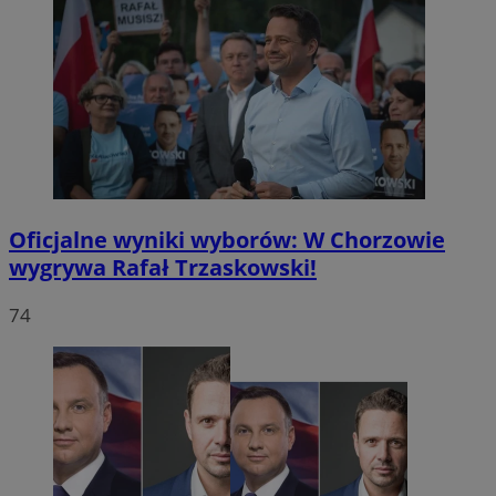
Oficjalne wyniki wyborów: W Chorzowie
wygrywa Rafał Trzaskowski!
74