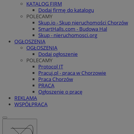
KATALOG FIRM
Dodaj firmę do katalogu
POLECAMY
Skup.io - Skup nieruchomości Chorzów
SmartHalls.com - Budowa Hal
Skup - nieruchomosci.org
OGŁOSZENIA
OGŁOSZENIA
Dodaj ogłoszenie
POLECAMY
Protocol IT
Pracuj.pl - praca w Chorzowie
Praca Chorzów
PRACA
Ogłoszenie o pracę
REKLAMA
WSPÓŁPRACA