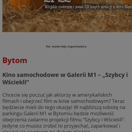
fot. materiały organizatora
Bytom
Kino samochodowe w Galerii M1 – „Szybcy i
Wściekli”
Chcecie się poczuć jak aktorzy w amerykańskich
filmach i obejrzeć film w kinie samochodowym? Teraz
będziecie mieli do tego okazję! W najbliższą sobotę na
parkingu Galerii M1 w Bytomiu będzie możliwość
obejrzenia zadarmo projekcji filmu “Szybcy i Wściekli”.
Jedyne co musisz zrobić to przyjechać, zaparkować i
cieszyć się seansem na dużym ekranie.