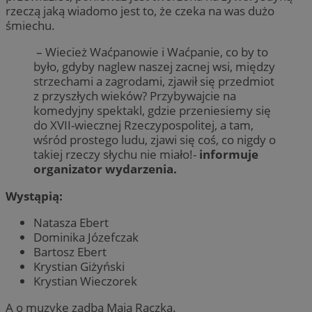
rzeczą jaką wiadomo jest to, że czeka na was dużo
śmiechu.
– Wiecież Waćpanowie i Waćpanie, co by to
było, gdyby naglew naszej zacnej wsi, między
strzechami a zagrodami, zjawił się przedmiot
z przyszłych wieków? Przybywajcie na
komedyjny spektakl, gdzie przeniesiemy się
do XVII-wiecznej Rzeczypospolitej, a tam,
wśród prostego ludu, zjawi się coś, co nigdy o
takiej rzeczy słychu nie miało!-
informuje
organizator wydarzenia.
Wystąpią:
Natasza Ebert
Dominika Józefczak
Bartosz Ebert
Krystian Giżyński
Krystian Wieczorek
A o muzykę zadba Maja Rączka.