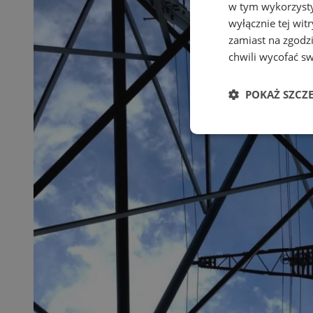
w tym wykorzysty
wyłącznie tej wi
zamiast na zgodz
chwili wycofać s
POKAŻ SZCZ
Niezbędne
Ni
Niezbędne pliki cook
zarządzanie kontem. 
Nazwa