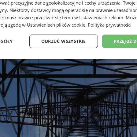
wać precyzyjne dane geolokalizacyjne i cechy urządzenia. Twoje
tryny. Niektórzy dostawcy mogą opierać się na prawnie uzasadnio
ie; masz prawo sprzeciwić się temu w
Ustawieniach reklam
. Może
woją zgodę w
Ustawieniach plików cookie
.
Polityka prywatności
EGÓŁY
ODRZUĆ WSZYSTKIE
PRZEJDŹ 
Wydajność
Targetowanie
Funkcjonalność
Ni
ezbędne
Wydajność
Targetowanie
Funkcjonalność
Niesklasyfikow
ie umożliwiają korzystanie z podstawowych funkcji strony internetowej, takich jak log
Bez niezbędnych plików cookie nie można prawidłowo korzystać ze strony internetowe
Okres
Provider
/
Domena
Opis
przechowywania