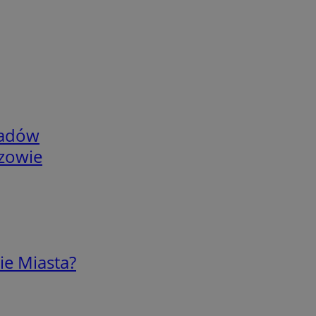
adów
rzowie
ie Miasta?