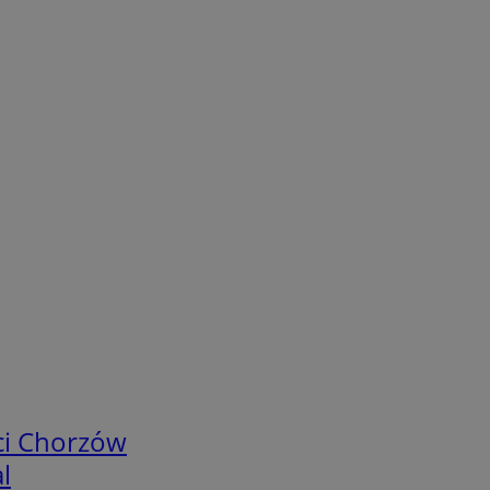
ci Chorzów
l