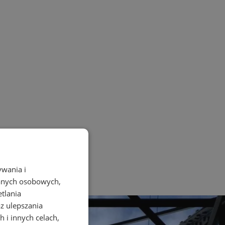
ywania i
danych osobowych,
etlania
az ulepszania
 i innych celach,