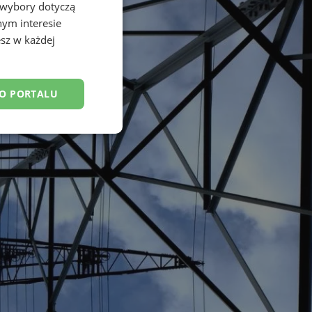
 wybory dotyczą
nym interesie
sz w każdej
DO PORTALU
esklasyfikowane
ane
owanie użytkownika i
j.