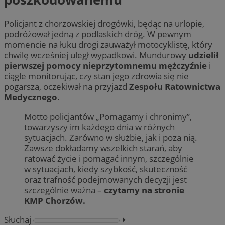
Policjant z chorzowskiej drogówki, będąc na urlopie,
podróżował jedną z podlaskich dróg. W pewnym
momencie na łuku drogi zauważył motocyklistę, który
chwilę wcześniej uległ wypadkowi. Mundurowy
udzielił
pierwszej pomocy nieprzytomnemu mężczyźnie
i
ciągle monitorując, czy stan jego zdrowia się nie
pogarsza, oczekiwał na przyjazd
Zespołu Ratownictwa
Medycznego
.
Motto policjantów „Pomagamy i chronimy”,
towarzyszy im każdego dnia w różnych
sytuacjach. Zarówno w służbie, jak i poza nią.
Zawsze dokładamy wszelkich starań, aby
ratować życie i pomagać innym, szczególnie
w sytuacjach, kiedy szybkość, skuteczność
oraz trafność podejmowanych decyzji jest
szczególnie ważna –
czytamy na stronie
KMP Chorzów.
Słuchaj
⏵︎