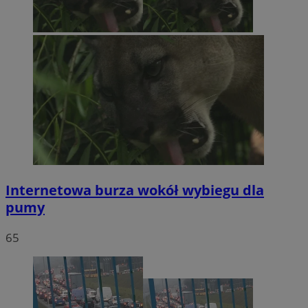
Internetowa burza wokół wybiegu dla
pumy
65