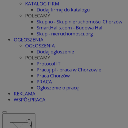
KATALOG FIRM
Dodaj firmę do katalogu
POLECAMY
Skup.io - Skup nieruchomości Chorzów
SmartHalls.com - Budowa Hal
Skup - nieruchomosci.org
OGŁOSZENIA
OGŁOSZENIA
Dodaj ogłoszenie
POLECAMY
Protocol IT
Pracuj.pl - praca w Chorzowie
Praca Chorzów
PRACA
Ogłoszenie o pracę
REKLAMA
WSPÓŁPRACA