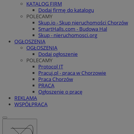
KATALOG FIRM
Dodaj firmę do katalogu
POLECAMY
Skup.io - Skup nieruchomości Chorzów
SmartHalls.com - Budowa Hal
Skup - nieruchomosci.org
OGŁOSZENIA
OGŁOSZENIA
Dodaj ogłoszenie
POLECAMY
Protocol IT
Pracuj.pl - praca w Chorzowie
Praca Chorzów
PRACA
Ogłoszenie o pracę
REKLAMA
WSPÓŁPRACA