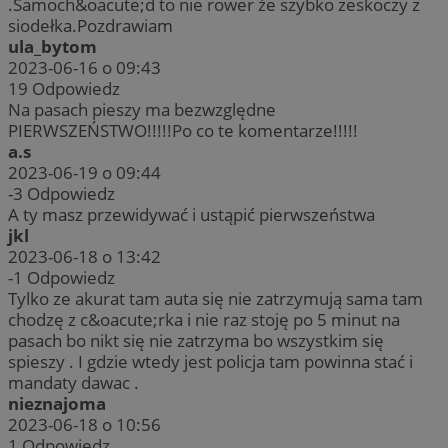
.Samoch&oacute;d to nie rower że szybko zeskoczy z
siodełka.Pozdrawiam
ula_bytom
2023-06-16 o 09:43
19
Odpowiedz
Na pasach pieszy ma bezwzględne
PIERWSZEŃSTWO!!!!!Po co te komentarze!!!!!
a.s
2023-06-19 o 09:44
-3
Odpowiedz
A ty masz przewidywać i ustąpić pierwszeństwa
jkl
2023-06-18 o 13:42
-1
Odpowiedz
Tylko ze akurat tam auta się nie zatrzymują sama tam
chodzę z c&oacute;rka i nie raz stoję po 5 minut na
pasach bo nikt się nie zatrzyma bo wszystkim się
spieszy . I gdzie wtedy jest policja tam powinna stać i
mandaty dawac .
nieznajoma
2023-06-18 o 10:56
1
Odpowiedz