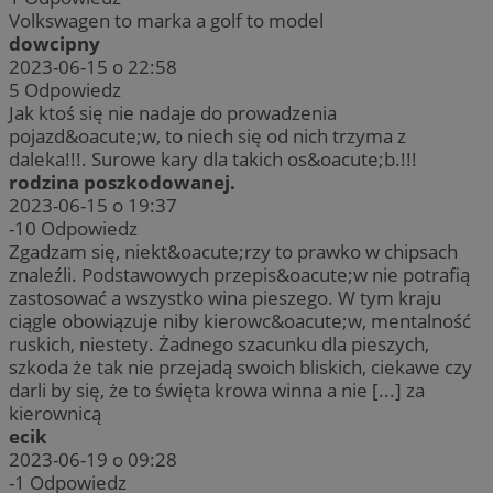
Volkswagen to marka a golf to model
dowcipny
2023-06-15 o 22:58
5
Odpowiedz
Jak ktoś się nie nadaje do prowadzenia
pojazd&oacute;w, to niech się od nich trzyma z
daleka!!!. Surowe kary dla takich os&oacute;b.!!!
rodzina poszkodowanej.
2023-06-15 o 19:37
-10
Odpowiedz
Zgadzam się, niekt&oacute;rzy to prawko w chipsach
znaleźli. Podstawowych przepis&oacute;w nie potrafią
zastosować a wszystko wina pieszego. W tym kraju
ciągle obowiązuje niby kierowc&oacute;w, mentalność
ruskich, niestety. Żadnego szacunku dla pieszych,
szkoda że tak nie przejadą swoich bliskich, ciekawe czy
darli by się, że to święta krowa winna a nie [...] za
kierownicą
ecik
2023-06-19 o 09:28
-1
Odpowiedz