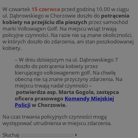
W czwartek
15 czerwca
przed godziną 10.00 w ciągu
ul. Dąbrowskiego w Chorzowie doszło do
potrącenia
kobiety na przejściu dla pieszych
przez samochód
marki Volkswagen Golf. Na miejscu wciąż trwają
policyjne czynności. Na razie nie są znane okoliczności,
w których doszło do zdarzenia, ani stan poszkodowanej
kobiety.
– W dniu dzisiejszym na ul. Dąbrowskiego 7
doszło do potrącenia kobiety przez
kierującego volkswagenem golf. Na chwilę
obecną nie są znane przyczyny zdarzenia. Na
miejscu trwają nadal czynności –
potwierdza asp. Marta Gogola, zastępca
oficera prasowego
Komendy Miejskiej
Policji
w Chorzowie.
Na czas trwania policyjnych czynności mogą
występować utrudnienia w miejscu zdarzenia.
Słuchaj
⏵︎