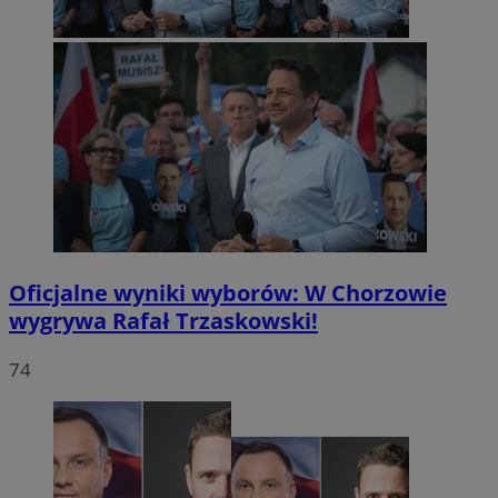
Oficjalne wyniki wyborów: W Chorzowie
wygrywa Rafał Trzaskowski!
74