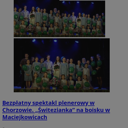
Bezpłatny spektakl plenerowy w
Chorzowie. „Świtezianka” na boisku w
Maciejkowicach