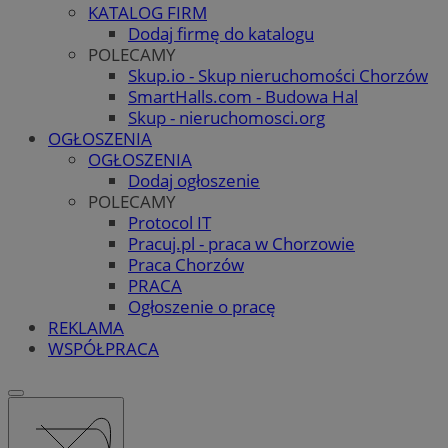
KATALOG FIRM
Dodaj firmę do katalogu
POLECAMY
Skup.io - Skup nieruchomości Chorzów
SmartHalls.com - Budowa Hal
Skup - nieruchomosci.org
OGŁOSZENIA
OGŁOSZENIA
Dodaj ogłoszenie
POLECAMY
Protocol IT
Pracuj.pl - praca w Chorzowie
Praca Chorzów
PRACA
Ogłoszenie o pracę
REKLAMA
WSPÓŁPRACA