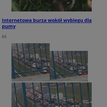
Internetowa burza wokół wybiegu dla
pumy
65