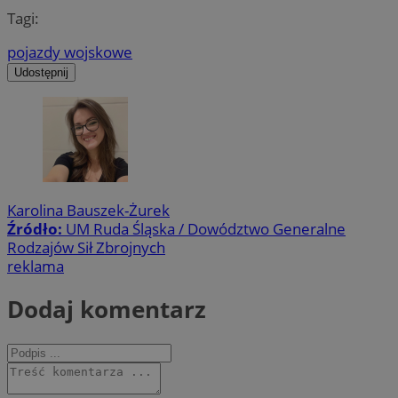
Tagi:
pojazdy wojskowe
Udostępnij
Karolina Bauszek-Żurek
Źródło:
UM Ruda Śląska / Dowództwo Generalne
Rodzajów Sił Zbrojnych
reklama
Dodaj komentarz