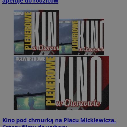
apeluje do rodziców
Kino pod chmurką na Placu Mickiewicza.