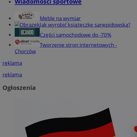
Wiadomości sportowe
Meble na wymiar
Jak wyrobić książeczkę sanepidowską?
Części samochodowe do -70%
Tworzenie stron internetowych -
Chorzów
reklama
reklama
Ogłoszenia