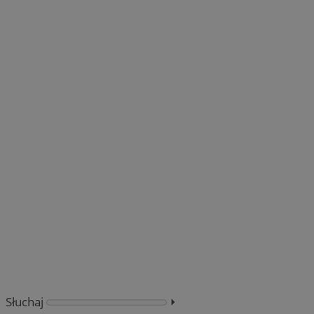
Słuchaj
⏵︎