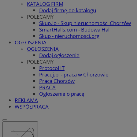
KATALOG FIRM
Dodaj firmę do katalogu
POLECAMY
Skup.io - Skup nieruchomości Chorzów
SmartHalls.com - Budowa Hal
Skup - nieruchomosci.org
OGŁOSZENIA
OGŁOSZENIA
Dodaj ogłoszenie
POLECAMY
Protocol IT
Pracuj.pl - praca w Chorzowie
Praca Chorzów
PRACA
Ogłoszenie o pracę
REKLAMA
WSPÓŁPRACA