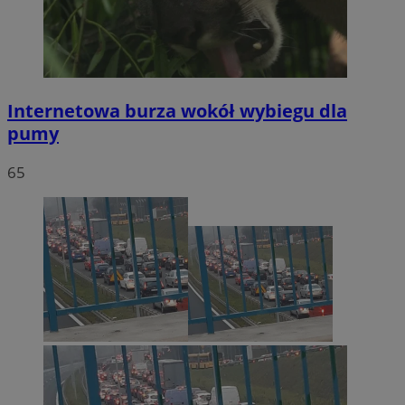
Internetowa burza wokół wybiegu dla
pumy
65