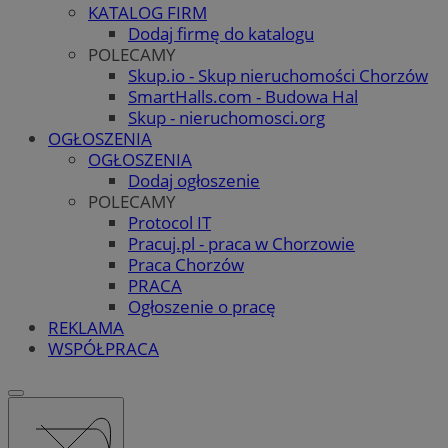
KATALOG FIRM
Dodaj firmę do katalogu
POLECAMY
Skup.io - Skup nieruchomości Chorzów
SmartHalls.com - Budowa Hal
Skup - nieruchomosci.org
OGŁOSZENIA
OGŁOSZENIA
Dodaj ogłoszenie
POLECAMY
Protocol IT
Pracuj.pl - praca w Chorzowie
Praca Chorzów
PRACA
Ogłoszenie o pracę
REKLAMA
WSPÓŁPRACA