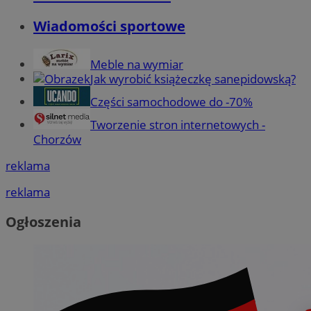
Wiadomości sportowe
Meble na wymiar
Jak wyrobić książeczkę sanepidowską?
Części samochodowe do -70%
Tworzenie stron internetowych -
Chorzów
reklama
reklama
Ogłoszenia