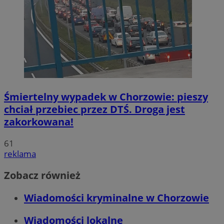
Śmiertelny wypadek w Chorzowie: pieszy
chciał przebiec przez DTŚ. Droga jest
zakorkowana!
61
reklama
Zobacz również
Wiadomości kryminalne w Chorzowie
Wiadomości lokalne