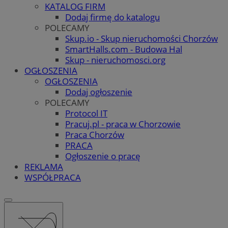
KATALOG FIRM
Dodaj firmę do katalogu
POLECAMY
Skup.io - Skup nieruchomości Chorzów
SmartHalls.com - Budowa Hal
Skup - nieruchomosci.org
OGŁOSZENIA
OGŁOSZENIA
Dodaj ogłoszenie
POLECAMY
Protocol IT
Pracuj.pl - praca w Chorzowie
Praca Chorzów
PRACA
Ogłoszenie o pracę
REKLAMA
WSPÓŁPRACA