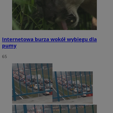
Internetowa burza wokół wybiegu dla
pumy
65