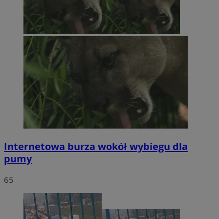
Internetowa burza wokół wybiegu dla
pumy
65