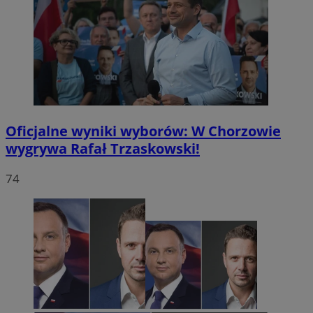
Oficjalne wyniki wyborów: W Chorzowie
wygrywa Rafał Trzaskowski!
74