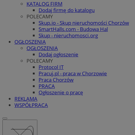
KATALOG FIRM
Dodaj firmę do katalogu
POLECAMY
Skup.io - Skup nieruchomości Chorzów
SmartHalls.com - Budowa Hal
Skup - nieruchomosci.org
OGŁOSZENIA
OGŁOSZENIA
Dodaj ogłoszenie
POLECAMY
Protocol IT
Pracuj.pl - praca w Chorzowie
Praca Chorzów
PRACA
Ogłoszenie o pracę
REKLAMA
WSPÓŁPRACA