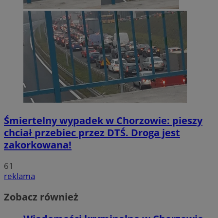
Śmiertelny wypadek w Chorzowie: pieszy
chciał przebiec przez DTŚ. Droga jest
zakorkowana!
61
reklama
Zobacz również