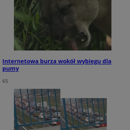
Internetowa burza wokół wybiegu dla
pumy
65