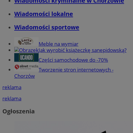
Wiadomości kryminalne w Chorzowie
Wiadomości lokalne
Wiadomości sportowe
Meble na wymiar
Jak wyrobić książeczkę sanepidowską?
Części samochodowe do -70%
Tworzenie stron internetowych -
Chorzów
reklama
reklama
Ogłoszenia