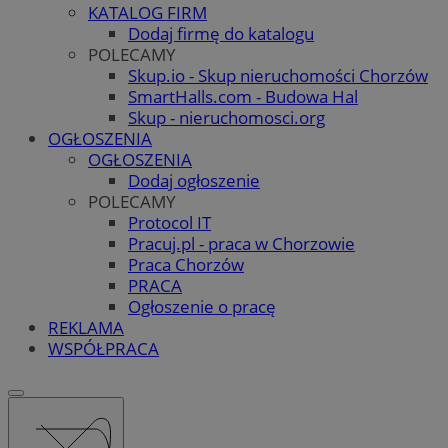
KATALOG FIRM
Dodaj firmę do katalogu
POLECAMY
Skup.io - Skup nieruchomości Chorzów
SmartHalls.com - Budowa Hal
Skup - nieruchomosci.org
OGŁOSZENIA
OGŁOSZENIA
Dodaj ogłoszenie
POLECAMY
Protocol IT
Pracuj.pl - praca w Chorzowie
Praca Chorzów
PRACA
Ogłoszenie o pracę
REKLAMA
WSPÓŁPRACA