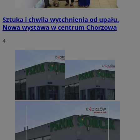
Sztuka i chwila wytchnienia od upału.
Nowa wystawa w centrum Chorzowa
4