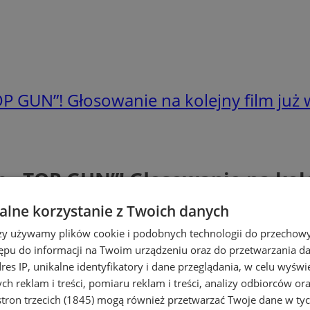
P GUN”! Głosowanie na kolejny film już 
 „TOP GUN”! Głosowanie na kole
lne korzystanie z Twoich danych
rzy używamy plików cookie i podobnych technologii do przechow
ępu do informacji na Twoim urządzeniu oraz do przetwarzania 
dres IP, unikalne identyfikatory i dane przeglądania, w celu wyświ
h reklam i treści, pomiaru reklam i treści, analizy odbiorców or
tron trzecich (1845)
mogą również przetwarzać Twoje dane w tych