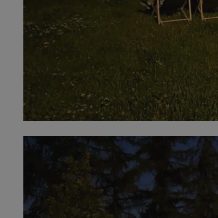
QeSessID
MvSessID
SessID
CookieScriptConse
__cf_bm
VISITOR_PRIVACY_
INGRESSCOOKIE