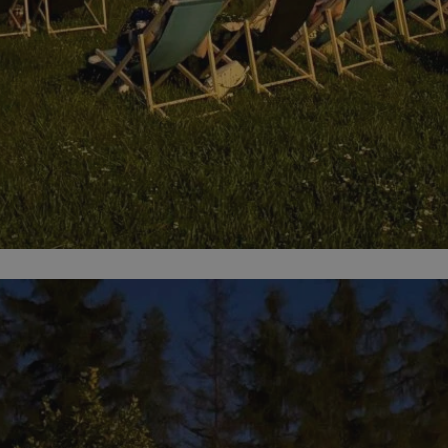
mojchorzow.pl
1 rok
Ten plik cookie przechowuje id
mojchorzow.pl
1 rok
Ten plik cookie przechowuje id
mojchorzow.pl
1 rok
Ten plik cookie przechowuje id
nt
4 tygodnie 2 dni
Ten plik cookie jest używany p
CookieScript
Script.com do zapamiętywania 
mojchorzow.pl
dotyczących zgody użytkownika
Jest to konieczne, aby baner c
Script.com działał poprawnie.
29 minut 53
Ten plik cookie służy do rozróż
Cloudflare Inc.
sekundy
botów. Jest to korzystne dla s
.temu.com
ponieważ umożliwia tworzeni
na temat korzystania z jej wit
METADATA
5 miesięcy 4
Ten plik cookie przechowuje i
YouTube
tygodnie
użytkownika oraz jego prefere
.youtube.com
prywatności podczas korzystan
Rejestruje wybory dotyczące p
Google Privacy Policy
i ustawień zgody, zapewniając 
w kolejnych wizytach. Dzięki 
musi ponownie konfigurować s
co zwiększa wygodę i zgodność
ochrony danych.
Sesja
Rejestruje, który klaster serw
NGINX Inc.
gościa. Jest to używane w kont
bh.contextweb.com
równoważenia obciążenia w ce
doświadczenia użytkownika.