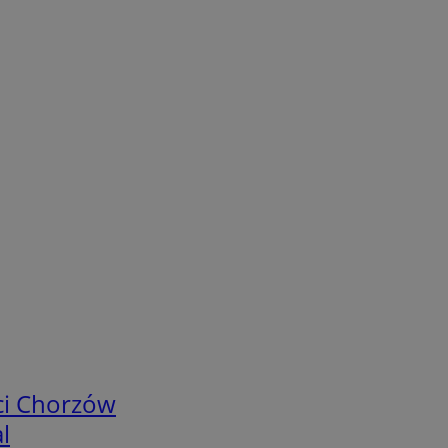
ci Chorzów
l