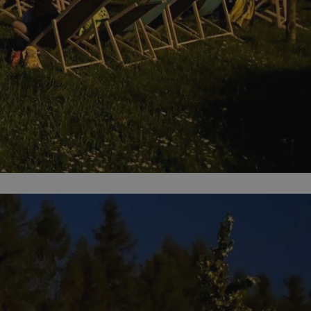
entyfikator sesji.
entyfikator sesji.
entyfikator sesji.
rzez usługę Cookie-
preferencji
 na pliki cookie.
ookie Cookie-
niania ludzi i
trony internetowej,
e ważnych raportów
ryny internetowej.
nformacje o zgodzie
ncjach dotyczących
ia z witryny.
olityki prywatności
ich przestrzeganie
temu użytkownik nie
woich preferencji,
 z regulacjami
erów obsługuje
ekście
lu optymalizacji