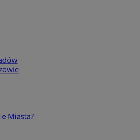
adów
rzowie
ie Miasta?