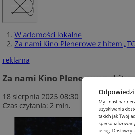
Wiadomości lokalne
Za nami Kino Plenerowe z hitem „TO
reklama
Za nami Kino Plenerowe z hitem
Odpowiedzia
18 sierpnia 2025 08:30
My i nasi partne
Czas czytania: 2 min.
uzyskiwania dost
takich jak Twój a
spersonalizowanyc
usług.
Dostawcy s