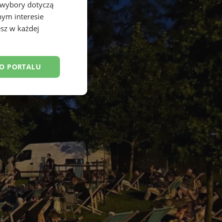
 wybory dotyczą
nym interesie
sz w każdej
DO PORTALU
esklasyfikowane
ane
owanie użytkownika i
j.