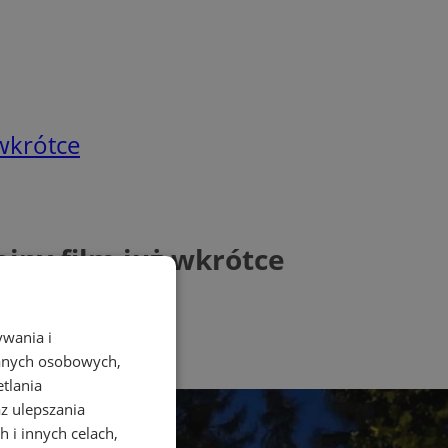
wkrótce
jny film już wkrótce
ywania i
danych osobowych,
etlania
az ulepszania
 i innych celach,