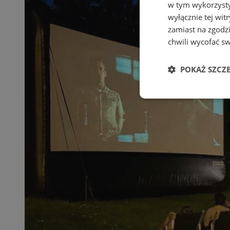
w tym wykorzysty
wyłącznie tej wi
zamiast na zgodz
chwili wycofać s
POKAŻ SZCZ
Niezbędne
Ni
Niezbędne pliki cook
zarządzanie kontem. 
Nazwa