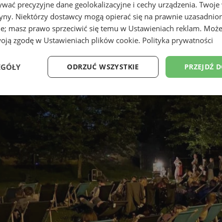
wać precyzyjne dane geolokalizacyjne i cechy urządzenia. Twoje
tryny. Niektórzy dostawcy mogą opierać się na prawnie uzasadnio
ie; masz prawo sprzeciwić się temu w
Ustawieniach reklam
. Może
woją zgodę w
Ustawieniach plików cookie
.
Polityka prywatności
EGÓŁY
ODRZUĆ WSZYSTKIE
PRZEJDŹ 
Wydajność
Targetowanie
Funkcjonalność
Ni
ezbędne
Wydajność
Targetowanie
Funkcjonalność
Niesklasyfikow
ie umożliwiają korzystanie z podstawowych funkcji strony internetowej, takich jak log
Bez niezbędnych plików cookie nie można prawidłowo korzystać ze strony internetowe
Okres
Provider
/
Domena
Opis
przechowywania