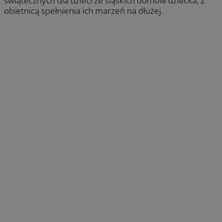
świątecznych dla dzieci ze śląskich domów dziecka, z
obietnicą spełnienia ich marzeń na dłużej.