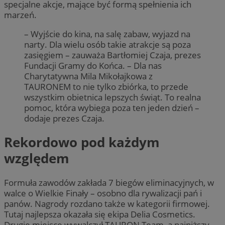
specjalne akcje, mające być formą spełnienia ich
marzeń.
– Wyjście do kina, na salę zabaw, wyjazd na
narty. Dla wielu osób takie atrakcje są poza
zasięgiem – zauważa Bartłomiej Czaja, prezes
Fundacji Gramy do Końca. – Dla nas
Charytatywna Mila Mikołajkowa z
TAURONEM to nie tylko zbiórka, to przede
wszystkim obietnica lepszych świąt. To realna
pomoc, która wybiega poza ten jeden dzień –
dodaje prezes Czaja.
Rekordowo pod każdym
względem
Formuła zawodów zakłada 7 biegów eliminacyjnych, w
walce o Wielkie Finały – osobno dla rywalizacji pań i
panów. Nagrody rozdano także w kategorii firmowej.
Tutaj najlepsza okazała się ekipa Delia Cosmetics.
Drugie miejsce wywalczył TAURON Team, a najniższy