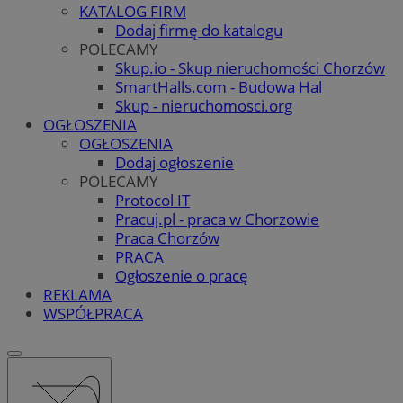
KATALOG FIRM
Dodaj firmę do katalogu
POLECAMY
Skup.io - Skup nieruchomości Chorzów
SmartHalls.com - Budowa Hal
Skup - nieruchomosci.org
OGŁOSZENIA
OGŁOSZENIA
Dodaj ogłoszenie
POLECAMY
Protocol IT
Pracuj.pl - praca w Chorzowie
Praca Chorzów
PRACA
Ogłoszenie o pracę
REKLAMA
WSPÓŁPRACA