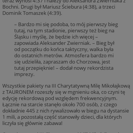
teraz wynosi 4:37 i należy do Aleksandra Zwierniaka z
Bochni. Drugi był Mariusz Ściebura (4:38), a trzeci
Dominik Tomaszek (4:39).
– Bardzo mi się podoba, to mój pierwszy bieg
tutaj, na tym stadionie, pierwszy też bieg na
Śląsku i myślę, że będzie ich więcej –
zapowiada Aleksander Zwierniak. – Bieg był
od początku do końca taktyczny, walka była
do ostatnich metrów. Atmosfera bardzo mi
się udzieliła, zapraszam do Chorzowa, jest
tutaj przepięknie! – dodał nowy rekordzista
imprezy.
Wszystkie pakiety na III Charytatywną Milę Mikołajkową
z TAURONEM rozeszły się w mgnieniu oka, co czyni tę
edycję rekordową pod względem frekwencyjnym.
Łącznie na starcie stanęło około 700 osób, z czego
dokładnie 445 z nich rywalizowało w biegu na dystansie
1 mili, a pozostałą część stanowiły dzieci, dla których
liczyła się głównie zabawa!