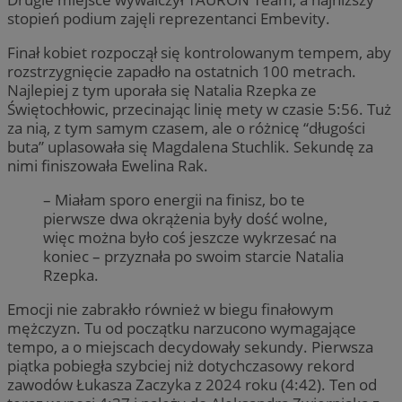
stopień podium zajęli reprezentanci Embevity.
Finał kobiet rozpoczął się kontrolowanym tempem, aby
rozstrzygnięcie zapadło na ostatnich 100 metrach.
Najlepiej z tym uporała się Natalia Rzepka ze
Świętochłowic, przecinając linię mety w czasie 5:56. Tuż
za nią, z tym samym czasem, ale o różnicę “długości
buta” uplasowała się Magdalena Stuchlik. Sekundę za
nimi finiszowała Ewelina Rak.
– Miałam sporo energii na finisz, bo te
pierwsze dwa okrążenia były dość wolne,
więc można było coś jeszcze wykrzesać na
koniec – przyznała po swoim starcie Natalia
Rzepka.
Emocji nie zabrakło również w biegu finałowym
mężczyzn. Tu od początku narzucono wymagające
tempo, a o miejscach decydowały sekundy. Pierwsza
piątka pobiegła szybciej niż dotychczasowy rekord
zawodów Łukasza Zaczyka z 2024 roku (4:42). Ten od