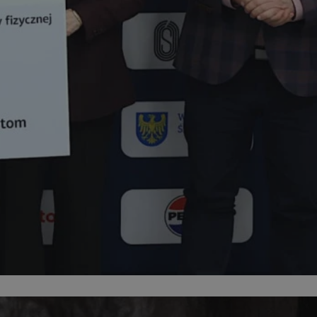
entyfikator sesji.
entyfikator sesji.
entyfikator sesji.
rzez usługę Cookie-
preferencji
 na pliki cookie.
ookie Cookie-
niania ludzi i
trony internetowej,
e ważnych raportów
ryny internetowej.
nformacje o zgodzie
ncjach dotyczących
ia z witryny.
olityki prywatności
ich przestrzeganie
temu użytkownik nie
woich preferencji,
 z regulacjami
erów obsługuje
ekście
lu optymalizacji