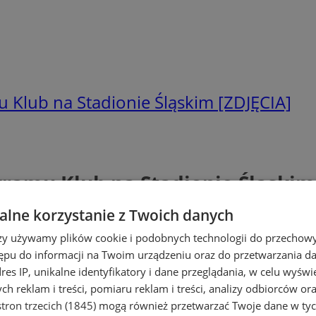
 Klub na Stadionie Śląskim [ZDJĘCIA]
ramu Klub na Stadionie Śląskim 
lne korzystanie z Twoich danych
rzy używamy plików cookie i podobnych technologii do przechow
ępu do informacji na Twoim urządzeniu oraz do przetwarzania 
dres IP, unikalne identyfikatory i dane przeglądania, w celu wyświ
h reklam i treści, pomiaru reklam i treści, analizy odbiorców or
tron trzecich (1845)
mogą również przetwarzać Twoje dane w tych