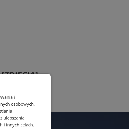
[ZDJĘCIA]
ywania i
danych osobowych,
etlania
az ulepszania
 i innych celach,