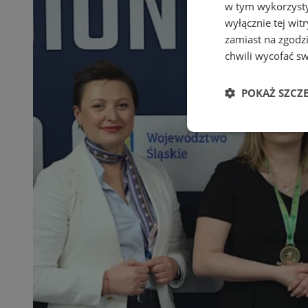
w tym wykorzysty
wyłącznie tej wi
zamiast na zgodz
chwili wycofać s
POKAŻ SZCZ
Niezbędne
Ni
Niezbędne pliki cook
zarządzanie kontem. 
Nazwa