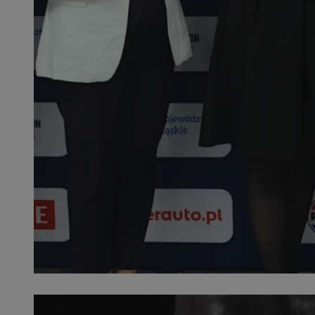
QeSessID
MvSessID
SessID
CookieScriptConse
__cf_bm
VISITOR_PRIVACY_
INGRESSCOOKIE