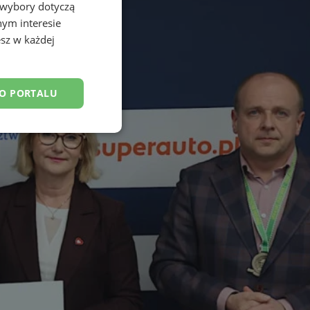
 wybory dotyczą
nym interesie
sz w każdej
DO PORTALU
esklasyfikowane
ane
owanie użytkownika i
j.