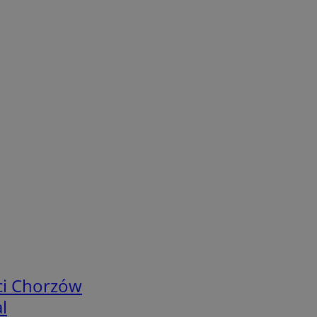
ci Chorzów
l