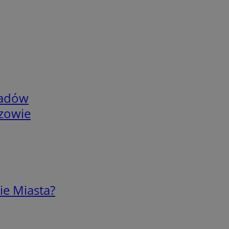
adów
rzowie
ie Miasta?