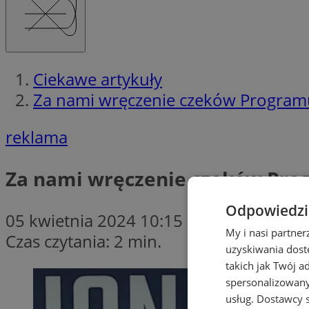
Ciekawe artykuły
Za nami wręczenie czeków Programu
reklama
Za nami wręczenie czeków Prog
Odpowiedzia
05 kwietnia 2024 10:15
My i nasi partne
Czas czytania: 2 min.
uzyskiwania dost
takich jak Twój a
spersonalizowanyc
usług.
Dostawcy s