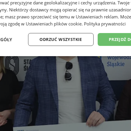
wać precyzyjne dane geolokalizacyjne i cechy urządzenia. Twoje
tryny. Niektórzy dostawcy mogą opierać się na prawnie uzasadnio
ie; masz prawo sprzeciwić się temu w
Ustawieniach reklam
. Może
woją zgodę w
Ustawieniach plików cookie
.
Polityka prywatności
EGÓŁY
ODRZUĆ WSZYSTKIE
PRZEJDŹ 
Wydajność
Targetowanie
Funkcjonalność
Ni
ezbędne
Wydajność
Targetowanie
Funkcjonalność
Niesklasyfikow
ie umożliwiają korzystanie z podstawowych funkcji strony internetowej, takich jak log
Bez niezbędnych plików cookie nie można prawidłowo korzystać ze strony internetowe
Okres
Provider
/
Domena
Opis
przechowywania