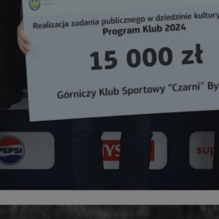
mojchorzow.pl
1 rok
Ten plik cookie przechowuje id
mojchorzow.pl
1 rok
Ten plik cookie przechowuje id
mojchorzow.pl
1 rok
Ten plik cookie przechowuje id
nt
4 tygodnie 2 dni
Ten plik cookie jest używany p
CookieScript
Script.com do zapamiętywania 
mojchorzow.pl
dotyczących zgody użytkownika
Jest to konieczne, aby baner c
Script.com działał poprawnie.
29 minut 53
Ten plik cookie służy do rozróż
Cloudflare Inc.
sekundy
botów. Jest to korzystne dla s
.temu.com
ponieważ umożliwia tworzeni
na temat korzystania z jej wit
METADATA
5 miesięcy 4
Ten plik cookie przechowuje i
YouTube
tygodnie
użytkownika oraz jego prefere
.youtube.com
prywatności podczas korzystan
Rejestruje wybory dotyczące p
Google Privacy Policy
i ustawień zgody, zapewniając 
w kolejnych wizytach. Dzięki 
musi ponownie konfigurować s
co zwiększa wygodę i zgodność
ochrony danych.
Sesja
Rejestruje, który klaster serw
NGINX Inc.
gościa. Jest to używane w kont
bh.contextweb.com
równoważenia obciążenia w ce
doświadczenia użytkownika.