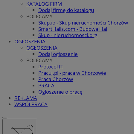
KATALOG FIRM
Dodaj firmę do katalogu
POLECAMY
Skup.io - Skup nieruchomości Chorzów
SmartHalls.com - Budowa Hal
Skup - nieruchomosci.org
OGŁOSZENIA
OGŁOSZENIA
Dodaj ogłoszenie
POLECAMY
Protocol IT
Pracuj.pl - praca w Chorzowie
Praca Chorzów
PRACA
Ogłoszenie o pracę
REKLAMA
WSPÓŁPRACA