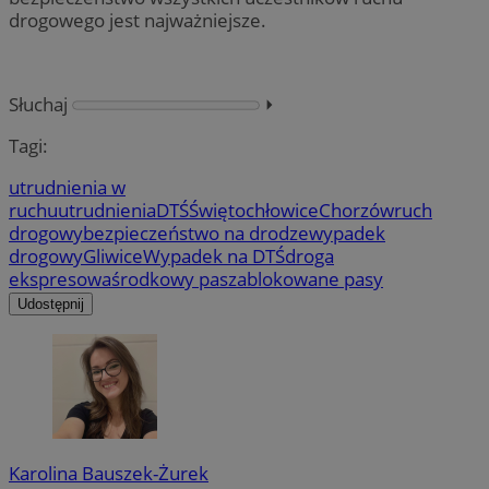
drogowego jest najważniejsze.
Słuchaj
⏵︎
Tagi:
utrudnienia w
ruchu
utrudnienia
DTŚ
Świętochłowice
Chorzów
ruch
drogowy
bezpieczeństwo na drodze
wypadek
drogowy
Gliwice
Wypadek na DTŚ
droga
ekspresowa
środkowy pas
zablokowane pasy
Udostępnij
Karolina Bauszek-Żurek