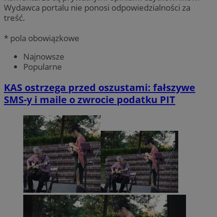
Wydawca portalu nie ponosi odpowiedzialności za
treść.
* pola obowiązkowe
Najnowsze
Popularne
KAS ostrzega przed oszustami: fałszywe
SMS-y i maile o zwrocie podatku PIT