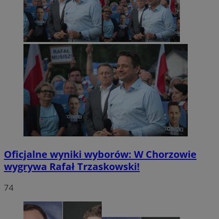
Oficjalne wyniki wyborów: W Chorzowie
wygrywa Rafał Trzaskowski!
74